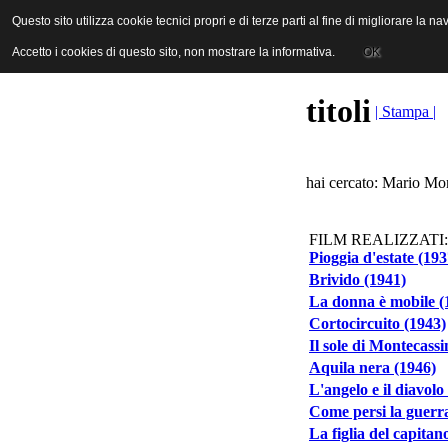
ANICA | Associazione Nazionale Industrie Cinematografiche Audiovi
Questo sito utilizza cookie tecnici propri e di terze parti al fine di migliorare la 
Questo sito utilizza cookie tecnici propri e di terze parti al fine di migliorare la 
Accetto i cookies di questo sito, non mostrare la informativa.
Accetto i cookies di questo sito, non mostrare la informativa.
OK
OK
titoli
| Stampa |
hai cercato: Mario Mon
FILM REALIZZATI:
Pioggia d'estate (193
Brivido (1941)
La donna è mobile (
Cortocircuito (1943)
Il sole di Montecassi
Aquila nera (1946)
L'angelo e il diavolo
Come persi la guerr
La figlia del capitan