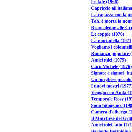
Le fate (1966)
Capriccio all'italian
La ragazza con la pi
Toh, è morta la nonn
Brancaleone alle Cro
Le coppie (1970)
La mortadella (1971
Vogliamo i colonnell
Romanzo popolare (
Amici miei (1975)
Caro Michele (1976)
Signore e signori, b
Un borghese piccolo 
I nuovi mostri (1977
Viaggio con Anita (1
Temporale Rosy (19
Sono fotogenico (19
Camera d'albergo (
Il Marchese del Gril
Amici miei, atto II (
Bertoldo Bertoldino