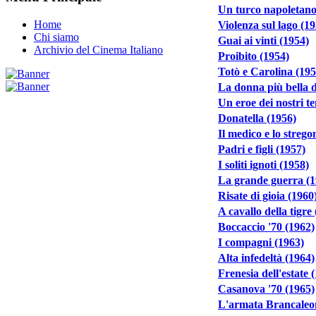
Un turco napoletano
Home
Violenza sul lago (1
Chi siamo
Guai ai vinti (1954)
Archivio del Cinema Italiano
Proibito (1954)
Totò e Carolina (195
La donna più bella 
Un eroe dei nostri t
Donatella (1956)
Il medico e lo strego
Padri e figli (1957)
I soliti ignoti (1958)
La grande guerra (1
Risate di gioia (1960
A cavallo della tigre
Boccaccio '70 (1962)
I compagni (1963)
Alta infedeltà (1964)
Frenesia dell'estate 
Casanova '70 (1965)
L'armata Brancaleo