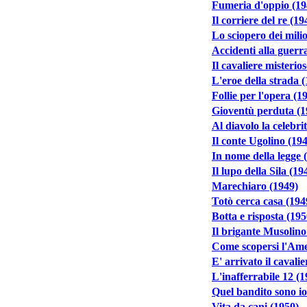
Fumeria d'oppio (19
Il corriere del re (19
Lo sciopero dei mili
Accidenti alla guerra
Il cavaliere misterio
L'eroe della strada 
Follie per l'opera (1
Gioventù perduta (1
Al diavolo la celebri
Il conte Ugolino (19
In nome della legge 
Il lupo della Sila (19
Marechiaro (1949)
Totò cerca casa (194
Botta e risposta (195
Il brigante Musolino
Come scopersi l'Ame
E' arrivato il cavalie
L'inafferrabile 12 (1
Quel bandito sono io
Vita da cani (1950)