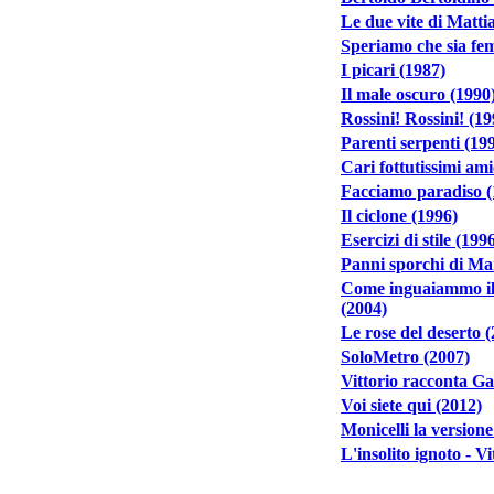
Le due vite di Matti
Speriamo che sia fe
I picari (1987)
Il male oscuro (1990
Rossini! Rossini! (19
Parenti serpenti (19
Cari fottutissimi ami
Facciamo paradiso (
Il ciclone (1996)
Esercizi di stile (199
Panni sporchi di Mar
Come inguaiammo il 
(2004)
Le rose del deserto 
SoloMetro (2007)
Vittorio racconta G
Voi siete qui (2012)
Monicelli la version
L'insolito ignoto - 