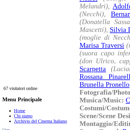
Melandri)
,
Adolf
(Necchi)
,
Berna
(Donatella Sassa
Mascetti)
,
Silvia 
(moglie di Necch
Marisa Traversi
(
(suora capo infe
(don Ulrico, cap
Scarpetta
(Lucia
Rossana Pinarel
Brunella Pronello
67 visitatori online
Fotografia/Phot
Musica/Music:
C
Menu Principale
Costumi/Costum
Home
Scene/Scene Des
Chi siamo
Archivio del Cinema Italiano
Montaggio/Editi