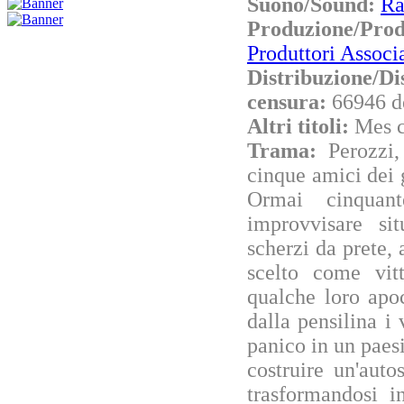
Suono/Sound:
Ra
Produzione/Pro
Produttori Associa
Distribuzione/Di
censura:
66946 d
Altri titoli:
Mes c
Trama:
Perozzi
cinque amici dei g
Ormai cinquant
improvvisare si
scherzi da prete,
scelto come vit
qualche loro apoc
dalla pensilina i
panico in un pae
costruire un'auto
trasformandosi i