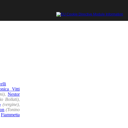
elli
nica Vitti
ni)
,
Nestor
io Bollati)
,
o
(vergine)
,
ron
(Tonino
,
Fiammetta