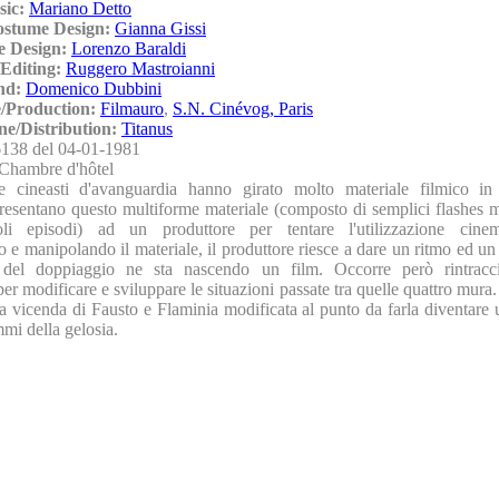
sic:
Mariano Detto
ostume Design:
Gianna Gissi
e Design:
Lorenzo Baraldi
Editing:
Ruggero Mastroianni
nd:
Domenico Dubbini
/Production:
Filmauro
,
S.N. Cinévog, Paris
ne/Distribution:
Titanus
138 del 04-01-1981
Chambre d'hôtel
e cineasti d'avanguardia hanno girato molto materiale filmico in
Presentano questo multiforme materiale (composto di semplici flashes 
oli episodi) ad un produttore per tentare l'utilizzazione cinema
 e manipolando il materiale, il produttore riesce a dare un ritmo ed un
o del doppiaggio ne sta nascendo un film. Occorre però rintracci
er modificare e sviluppare le situazioni passate tra quelle quattro mura. 
a vicenda di Fausto e Flaminia modificata al punto da farla diventare 
mmi della gelosia.