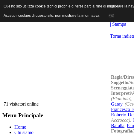
ANICA | Associazione Nazionale Industrie Cinematografiche Audiovi
Questo sito utilizza cookie tecnici propri e di terze parti al fine di migliorare la 
Questo sito utilizza cookie tecnici propri e di terze parti al fine di migliorare la 
Accetto i cookies di questo sito, non mostrare la informativa.
Accetto i cookies di questo sito, non mostrare la informativa.
OK
OK
| Stampa |
Torna indiet
Regia/Dire
Soggetto/S
Sceneggiat
Interpreti
(Flaminia)
Garay
(Ces
71 visitatori online
Francesco F
Roberto Del
Menu Principale
Accrocca)
,
Baralla
,
Pau
Home
Fotografia
Chi siamo