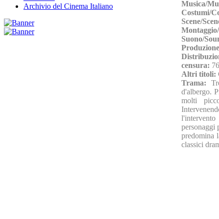
Musica/Mu
Archivio del Cinema Italiano
Costumi/C
Scene/Scen
Montaggio/
Suono/Sou
Produzione
Distribuzio
censura:
76
Altri titoli:
Trama:
Tr
d'albergo. 
molti picc
Intervenendo
l'intervent
personaggi p
predomina l
classici dra