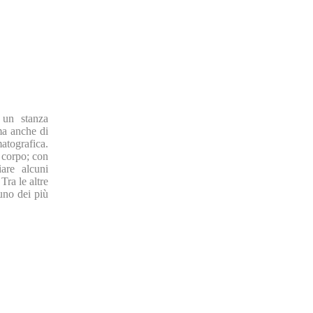
 un stanza
ma anche di
tografica.
 corpo; con
are alcuni
Tra le altre
uno dei più