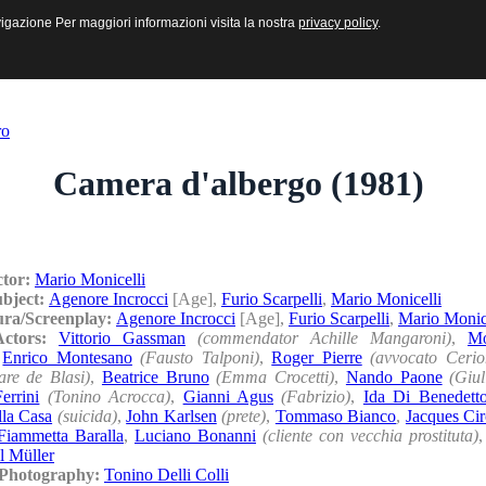
sive e Multimediali
navigazione Per maggiori informazioni visita la nostra
navigazione Per maggiori informazioni visita la nostra
privacy policy
privacy policy
.
.
ro
Camera d'albergo (1981)
ctor:
Mario Monicelli
ubject:
Agenore Incrocci
[Age],
Furio Scarpelli
,
Mario Monicelli
ura/Screenplay:
Agenore Incrocci
[Age],
Furio Scarpelli
,
Mario Monic
/Actors:
Vittorio Gassman
(commendator Achille Mangaroni)
,
Mo
,
Enrico Montesano
(Fausto Talponi)
,
Roger Pierre
(avvocato Cerio
are de Blasi)
,
Beatrice Bruno
(Emma Crocetti)
,
Nando Paone
(Giul
errini
(Tonino Acrocca)
,
Gianni Agus
(Fabrizio)
,
Ida Di Benedett
la Casa
(suicida)
,
John Karlsen
(prete)
,
Tommaso Bianco
,
Jacques Ci
Fiammetta Baralla
,
Luciano Bonanni
(cliente con vecchia prostituta)
l Müller
/Photography:
Tonino Delli Colli