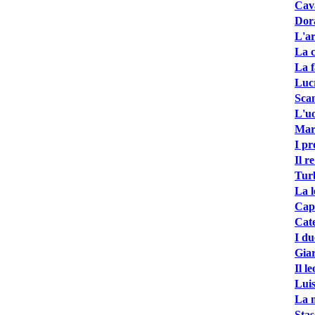
Cava
Dor
L'ar
La c
La f
Lucr
Scan
L'uo
Marc
I pr
Il r
Turb
La l
Cap
Cate
I du
Gia
Il l
Luis
La m
Stas