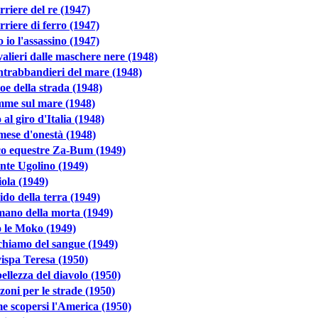
orriere del re (1947)
orriere di ferro (1947)
 io l'assassino (1947)
valieri dalle maschere nere (1948)
ntrabbandieri del mare (1948)
oe della strada (1948)
mme sul mare (1948)
 al giro d'Italia (1948)
ese d'onestà (1948)
co equestre Za-Bum (1949)
onte Ugolino (1949)
ola (1949)
rido della terra (1949)
ano della morta (1949)
 le Moko (1949)
ichiamo del sangue (1949)
ispa Teresa (1950)
ellezza del diavolo (1950)
oni per le strade (1950)
 scopersi l'America (1950)