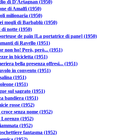
iglio di D'Artagnan (1950)
eone di Amalfi (1950)
li milionaria (1950)
ei mogli di Barbablù (1950)
 di notte (1950)
orteuse de pain [La portatrice di pane] (1950)
amanti di Ravello (1951)
 non ho! Però, però... (1951)
ezze in bicicletta (1951)
riera bella presenza offresi... (1951)
iavolo in convento (1951)
alina (1951)
oleone (1951)
ue sul sagrato (1951)
a bandiera (1951)
cie rosse (1952)
 croce senza nome (1952)
 Lorenzo (1952)
fiammata (1952)
oschettiere fantasma (1952)
nemica (1952)