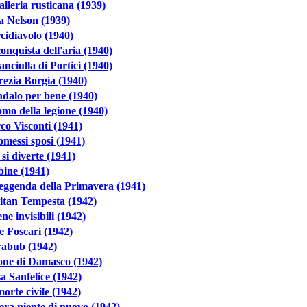
lleria rusticana (1939)
a Nelson (1939)
cidiavolo (1940)
onquista dell'aria (1940)
anciulla di Portici (1940)
ezia Borgia (1940)
dalo per bene (1940)
mo della legione (1940)
o Visconti (1941)
omessi sposi (1941)
e si diverte (1941)
ine (1941)
eggenda della Primavera (1941)
itan Tempesta (1942)
ne invisibili (1942)
e Foscari (1942)
rabub (1942)
eone di Damasco (1942)
a Sanfelice (1942)
orte civile (1942)
era niente di nuovo (1942)