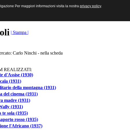
sive e Multimediali
navigazione Per maggiori informazioni visita la nostra
navigazione Per maggiori informazioni visita la nostra
privacy policy
privacy policy
.
.
toli
| Stampa |
ercato: Carlo Ninchi - nella scheda
M REALIZZATI:
e d'Assise (1930)
cala (1931)
olitario della montagna (1931)
la del cinema (1931)
ra madre (1931)
ally (1931)
te sola (1935)
aporto rosso (1935)
ione l'Africano (1937)