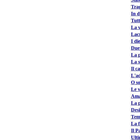
Trag
In d
Tutt
La v
Lacr
I d
Due 
La p
La s
Il c
L'ad
O so
Le v
Aman
La p
Desi
Tem
La f
Il P
Ult