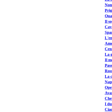
Non 
Prig
Quat
Il s
Cava
Spar
L'en
Amor
Cent
La 
Il m
Pass
Ross
La c
Napo
Oper
Avan
Cher
I du
Ciao