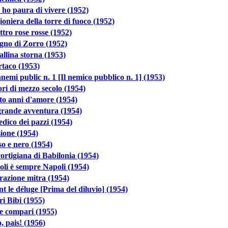
ho paura di vivere (1952)
ioniera della torre di fuoco (1952)
tro rose rosse (1952)
ogno di Zorro (1952)
llina storna (1953)
taco (1953)
nemi public n. 1 [Il nemico pubblico n. 1] (1953)
i di mezzo secolo (1954)
o anni d'amore (1954)
grande avventura (1954)
edico dei pazzi (1954)
ione (1954)
o e nero (1954)
ortigiana di Babilonia (1954)
li è sempre Napoli (1954)
azione mitra (1954)
t le déluge [Prima del diluvio] (1954)
i Bibi (1955)
e compari (1955)
, pais! (1956)