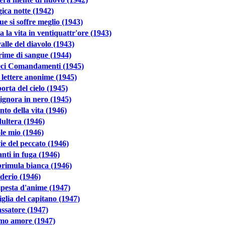
ica notte (1942)
ue si soffre meglio (1943)
a la vita in ventiquattr'ore (1943)
alle del diavolo (1943)
ime di sangue (1944)
ieci Comandamenti (1945)
lettere anonime (1945)
orta del cielo (1945)
ignora in nero (1945)
anto della vita (1946)
ultera (1946)
le mio (1946)
ie del peccato (1946)
ti in fuga (1946)
rimula bianca (1946)
derio (1946)
pesta d'anime (1947)
iglia del capitano (1947)
assatore (1947)
imo amore (1947)