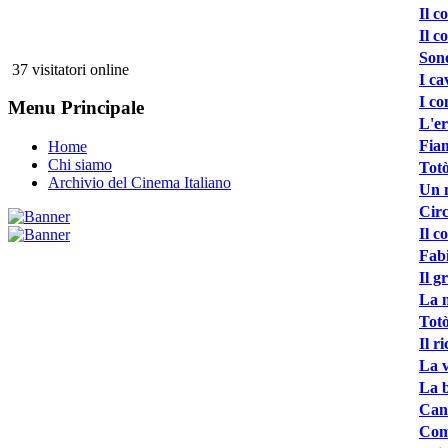
Il c
Il c
Sono
37 visitatori online
I ca
I co
Menu Principale
L'er
Fia
Home
Chi siamo
Totò
Archivio del Cinema Italiano
Un m
Cir
Il c
Fabi
Il g
La m
Totò
Il r
La v
La b
Canz
Come