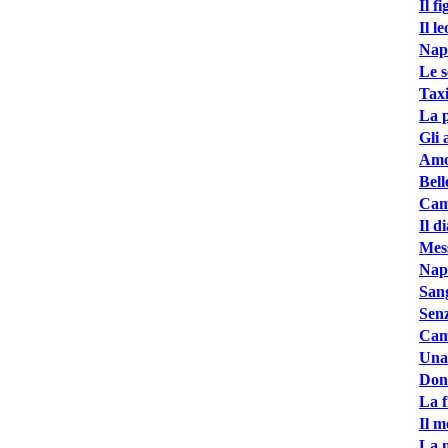
Il f
Il l
Napo
Le s
Taxi
La p
Gli 
Amor
Bell
Came
Il d
Mess
Nap
Sang
Senz
Cami
Una
Don
La 
Il m
La 