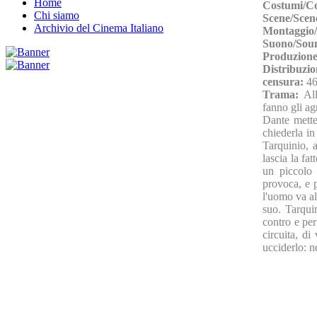
Home
Costumi/C
Chi siamo
Scene/Scen
Archivio del Cinema Italiano
Montaggio/
Suono/Sou
Produzione
Distribuzio
censura:
46
Trama:
Al
fanno gli ag
Dante mette
chiederla in
Tarquinio, a
lascia la fa
un piccolo 
provoca, e p
l'uomo va al
suo. Tarquin
contro e per
circuita, di
ucciderlo: n