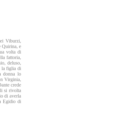
ei Viburzi,
e Quirina, e
ua volta di
la fattoria,
nio, deluso,
la figlia di
la donna lo
n Virginia,
 Dante crede
i si rivolta
io di averla
a Egidio di