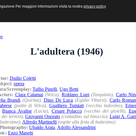
sive e Multimediali
navigazione Per maggiori informazioni visita la nostra
navigazione Per maggiori informazioni visita la nostra
privacy policy
privacy policy
.
.
ro
L'adultera (1946)
ctor:
Duilio Coletti
ubject:
opera
ura/Screenplay:
Tullio Pinelli
,
Ugo Betti
/Actors:
Clara Calamai
(Velca)
,
Roldano Lupi
(Tarquinio)
,
Carlo Nin
lia Brandi
(Quirina)
,
Dino De Luca
(Egidio Viburzi)
,
Carlo Roma
abrese
(padre di Velca)
,
Gualtiero Tumiati
(vecchio indovino)
,
Ernes
,
Bianca Avalise
(Lucia)
,
Cesare Polacco
(vecchio dei gioielli)
,
Eug
dei terreni)
,
Giovanni Onorato
(contadino sul biroccio)
,
Luigi A. Gar
i battesimo)
,
Alfredo Martinelli
(ospite alla festa di battesimo)
/Photography:
Ubaldo Arata
,
Adolfo Alessandrini
sic:
Enzo Masetti