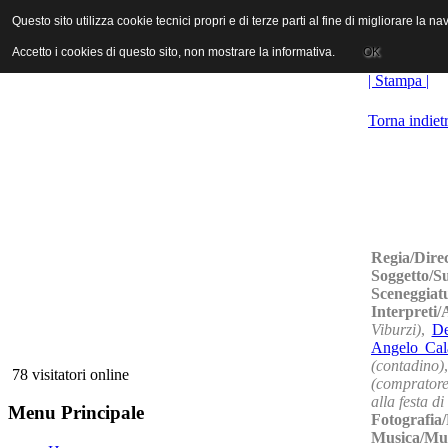
ANICA | Associazione Nazionale Industrie Cinematografiche Audiovi
Questo sito utilizza cookie tecnici propri e di terze parti al fine di migliorare la 
Questo sito utilizza cookie tecnici propri e di terze parti al fine di migliorare la 
Accetto i cookies di questo sito, non mostrare la informativa.
Accetto i cookies di questo sito, non mostrare la informativa.
OK
OK
| Stampa |
Torna indiet
Regia/Dire
Soggetto/S
Sceneggiat
Interpreti
Viburzi)
,
De
Angelo Cal
(contadino)
78 visitatori online
(compratore 
alla festa d
Menu Principale
Fotografia
Musica/Mu