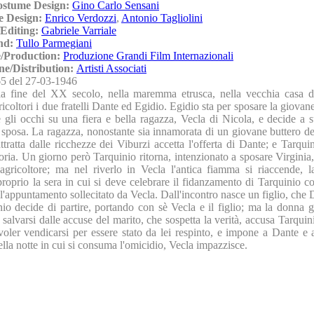
ostume Design:
Gino Carlo Sensani
e Design:
Enrico Verdozzi
,
Antonio Tagliolini
Editing:
Gabriele Varriale
nd:
Tullo Parmegiani
/Production:
Produzione Grandi Film Internazionali
ne/Distribution:
Artisti Associati
5 del 27-03-1946
la fine del XX secolo, nella maremma etrusca, nella vecchia casa d
ricoltori i due fratelli Dante ed Egidio. Egidio sta per sposare la giovan
 gli occhi su una fiera e bella ragazza, Vecla di Nicola, e decide a s
 sposa. La ragazza, nonostante sia innamorata di un giovane buttero del
ttratta dalle ricchezze dei Viburzi accetta l'offerta di Dante; e Tarqui
ttoria. Un giorno però Tarquinio ritorna, intenzionato a sposare Virginia, 
agricoltore; ma nel riverlo in Vecla l'antica fiamma si riaccende, 
roprio la sera in cui si deve celebrare il fidanzamento di Tarquinio co
l'appuntamento sollecitato da Vecla. Dall'incontro nasce un figlio, che
io decide di partire, portando con sè Vecla e il figlio; ma la donna gl
 salvarsi dalle accuse del marito, che sospetta la verità, accusa Tarquin
 voler vendicarsi per essere stato da lei respinto, e impone a Dante e 
ella notte in cui si consuma l'omicidio, Vecla impazzisce.