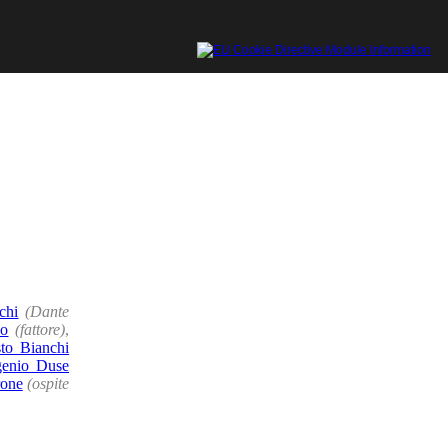
chi
(Dante
no
(fattore)
,
to Bianchi
enio Duse
rone
(ospite