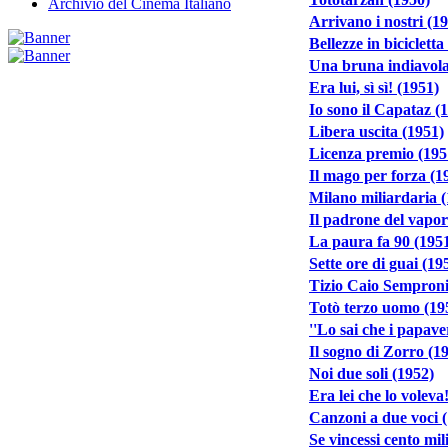
Archivio del Cinema Italiano
Arrivano i nostri (1
Bellezze in bicicletta
Una bruna indiavola
Era lui, sì sì! (1951)
Io sono il Capataz (
Libera uscita (1951)
Licenza premio (195
Il mago per forza (1
Milano miliardaria 
Il padrone del vapor
La paura fa 90 (195
Sette ore di guai (19
Tizio Caio Semproni
Totò terzo uomo (19
''Lo sai che i papaver
Il sogno di Zorro (1
Noi due soli (1952)
Era lei che lo voleva
Canzoni a due voci 
Se vincessi cento mil