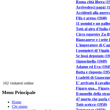
Roma città libera (1
Arrivederci papà! (
Accidenti alla guerra
Fifa e arena (1948)
11 uomini e un pallo
Totò al giro d'Italia 
Circo equestre Za-
Biancaneve e i sette 
L'imperatore di Cap
I pompieri di Viggiù
Se fossi deputato (1
Signorinella (1949)
Adamo ed Eva (194
Botta e risposta (195
I cadetti di Guascog
E' arrivato il cavalie
102 visitatori online
Figaro qua... Figaro 
Menu Principale
Il monello della stra
47 morto che parla 
Home
Totò sceicco (1950)
Chi siamo
Tototarzan (1950)