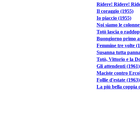
Ridere! Ridere! Ride
Il coraggio (1955)
Io piaccio (1955)
Noi siamo le colonne
Totò lascia o raddop
Buongiorno primo a
Femmine tre volte (
Susanna tutta panna
Totò, Vittorio e la D
Gli attendenti (1961)
Maciste contro Ercole
Follie d'estate (1963)
La più bella coppia