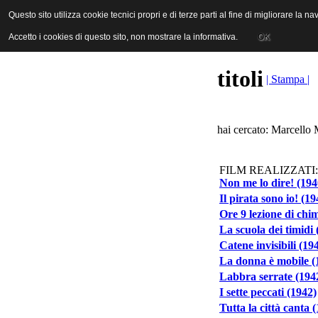
ANICA | Associazione Nazionale Industrie Cinematografiche Audiovi
Questo sito utilizza cookie tecnici propri e di terze parti al fine di migliorare la 
Questo sito utilizza cookie tecnici propri e di terze parti al fine di migliorare la 
Accetto i cookies di questo sito, non mostrare la informativa.
Accetto i cookies di questo sito, non mostrare la informativa.
OK
OK
titoli
| Stampa |
hai cercato: Marcello 
FILM REALIZZATI:
Non me lo dire! (194
Il pirata sono io! (19
Ore 9 lezione di chi
La scuola dei timidi 
Catene invisibili (19
La donna è mobile (
Labbra serrate (194
I sette peccati (1942)
Tutta la città canta 