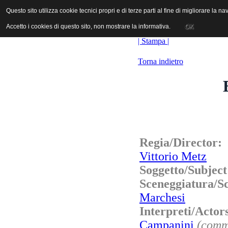
ANICA | Associazione Nazionale Industrie Cinematografiche Audiovi
Questo sito utilizza cookie tecnici propri e di terze parti al fine di migliorare la 
Questo sito utilizza cookie tecnici propri e di terze parti al fine di migliorare la 
Accetto i cookies di questo sito, non mostrare la informativa.
Accetto i cookies di questo sito, non mostrare la informativa.
OK
OK
| Stampa |
Torna indietro
Regia/Director
Vittorio Metz
Soggetto/Subjec
Sceneggiatura/
Marchesi
Interpreti/Acto
Campanini
(comm