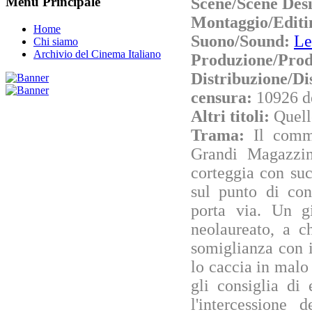
Scene/Scene Des
Menu Principale
Montaggio/Editi
Home
Suono/Sound:
Le
Chi siamo
Archivio del Cinema Italiano
Produzione/Prod
Distribuzione/Di
censura:
10926 d
Altri titoli:
Quell
Trama:
Il comm
Grandi Magazzin
corteggia con su
sul punto di con
porta via. Un g
neolaureato, a c
somiglianza con i
lo caccia in malo
gli consiglia di
l'intercessione 