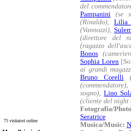
del commendator
Pampanini
(se s
(Rinaldo)
,
Lilia
(Vannozzi)
,
Sule
(direttore del n
(ragazzo dell'asc
Bonos
(camerier
Sophia Loren
[So
ai grandi magazz
Bruno Corelli
(commendatore)
sogno)
,
Lino Sol
(cliente del night
Fotografia/Pho
Seratrice
75 visitatori online
Musica/Music:
N