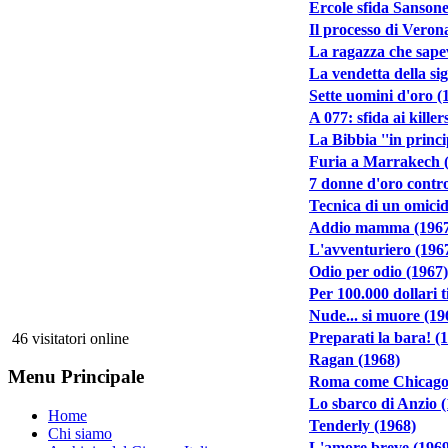
Ercole sfida Sansone
Il processo di Veron
La ragazza che sape
La vendetta della si
Sette uomini d'oro (
A 077: sfida ai killer
La Bibbia ''in princip
Furia a Marrakech 
7 donne d'oro contr
Tecnica di un omicid
Addio mamma (1967
L'avventuriero (196
Odio per odio (1967)
Per 100.000 dollari 
Nude... si muore (19
Preparati la bara! (
46 visitatori online
Ragan (1968)
Menu Principale
Roma come Chicago
Lo sbarco di Anzio 
Home
Tenderly (1968)
Chi siamo
L'amore breve (1969