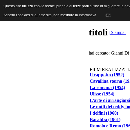
ANICA | Associazione Nazionale Industrie Cinematografiche Audiovi
Questo sito utilizza cookie tecnici propri e di terze parti al fine di migliorare la 
Questo sito utilizza cookie tecnici propri e di terze parti al fine di migliorare la 
Accetto i cookies di questo sito, non mostrare la informativa.
Accetto i cookies di questo sito, non mostrare la informativa.
OK
OK
titoli
| Stampa |
hai cercato: Gianni Di
FILM REALIZZATI:
Il cappotto (1952)
Cavallina storna (19
La romana (1954)
Ulisse (1954)
L'arte di arrangiarsi
Le notti dei teddy b
I delfini (1960)
Barabba (1961)
Romolo e Remo (196