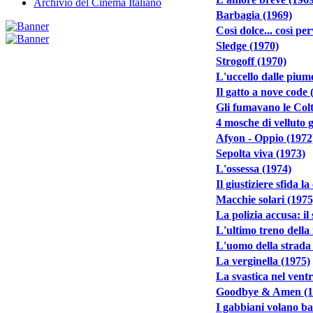
Archivio del Cinema Italiano
Barbagia (1969)
Così dolce... così pe
Sledge (1970)
Strogoff (1970)
L'uccello dalle piume
Il gatto a nove code 
Gli fumavano le Col
4 mosche di velluto g
Afyon - Oppio (1972
Sepolta viva (1973)
L'ossessa (1974)
Il giustiziere sfida la
Macchie solari (1975
La polizia accusa: il
L'ultimo treno della 
L'uomo della strada f
La verginella (1975)
La svastica nel vent
Goodbye & Amen (1
I gabbiani volano ba