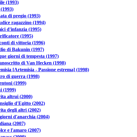
ile (1993)
 (1993)
ta di pregio (1993)
iudice ragazzino (1994)
ci d'infanzia (1995)
erificatore (1995)
onti di vittoria (1996)
iglio di Bakunin (1997)
ue giorni di tempesta (1997)
anoscritto di Van Hecken (1998)
misia [Artemisia - Passione estrema] (1998)
ro di guerra (1998)
tentoni (1999)
i (1999)
ita altrui (2000)
onsiglio d'Egitto (2002)
ita degli altri (2002)
giorni d'anarchia (2004)
diana (2007)
olce e l'amaro (2007)
apasc (2009)