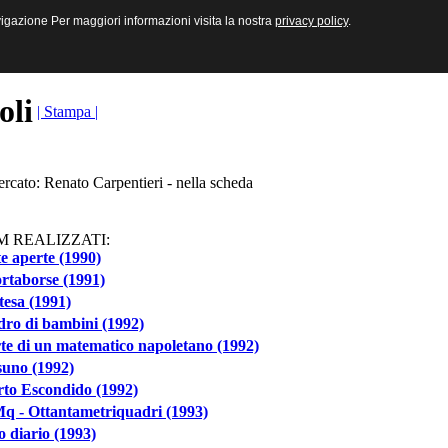
sive e Multimediali
navigazione Per maggiori informazioni visita la nostra
navigazione Per maggiori informazioni visita la nostra
privacy policy
privacy policy
.
.
toli
| Stampa |
ercato: Renato Carpentieri - nella scheda
M REALIZZATI:
e aperte (1990)
ortaborse (1991)
tesa (1991)
adro di bambini (1992)
e di un matematico napoletano (1992)
suno (1992)
rto Escondido (1992)
q - Ottantametriquadri (1993)
 diario (1993)