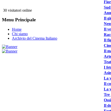
Fior
Sud
30 visitatori online
Anna
Il g
Menu Principale
Nemi
Il v
Home
Chi siamo
Racc
Archivio del Cinema Italiano
Il f
Cinq
Il m
Arte
Teat
I fe
Asin
La v
Il c
La v
Tre 
Ossi
Il d
Fort