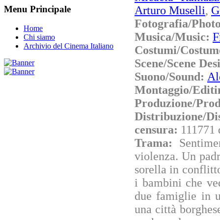
Arturo Muselli
,
G
Menu Principale
Fotografia/Phot
Home
Musica/Music:
F
Chi siamo
Archivio del Cinema Italiano
Costumi/Costum
Scene/Scene Des
Suono/Sound:
Al
Montaggio/Editi
Produzione/Prod
Distribuzione/Di
censura:
111771 
Trama:
Sentime
violenza. Un padre
sorella in confli
i bambini che ved
due famiglie in u
una città borghes