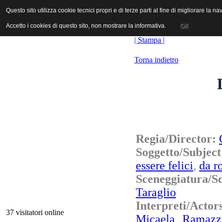
ANICA | Associazione Nazionale Industrie Cinematografiche Audiovi
Questo sito utilizza cookie tecnici propri e di terze parti al fine di migliorare la 
Questo sito utilizza cookie tecnici propri e di terze parti al fine di migliorare la 
Accetto i cookies di questo sito, non mostrare la informativa.
Accetto i cookies di questo sito, non mostrare la informativa.
OK
OK
| Stampa |
Torna indietro
Regia/Director:
Soggetto/Subjec
essere felici
,
da r
Sceneggiatura/
Taraglio
Interpreti/Actor
37 visitatori online
Micaela Ramazzo