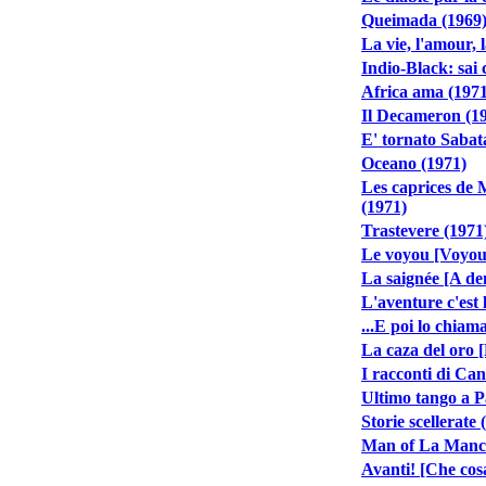
Queimada (1969
La vie, l'amour, 
Indio-Black: sai c
Africa ama (1971
Il Decameron (1
E' tornato Sabata
Oceano (1971)
Les caprices de M
(1971)
Trastevere (1971
Le voyou [Voyou
La saignée [A den
L'aventure c'est 
...E poi lo chiam
La caza del oro 
I racconti di Ca
Ultimo tango a P
Storie scellerate 
Man of La Manch
Avanti! [Che cos