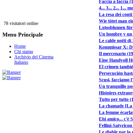
Faccia a faccia (
4... 3... 2... 1... 
La resa dei conti
Wie tötet man ei
78 visitatori online
Lotosblumen für
Un hombre y un 
Menu Principale
Le calde notti d
Home
Kommissar X: Dr
Chi siamo
Il mercenario (1
Archivio del Cinema
Eine Handvoll He
Italiano
El crimen tambié
Persecución hasta
Scusi, facciamo 
Un tranquillo po
Histoires extraor
Tutto per tutto (
La chamade [La 
La femme écarlat
Ehi amico... c'è 
Fellini-Satyricon
Le diable par la 