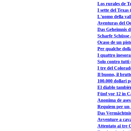
Los rurales de Te
I sette del Texas 
L'uomo della val
Aventuras del Oes
Das Geheimnis d
Scharfe Schüsse 
Ocaso de un pisto
Per qualche dolla
I quattro inesora
Solo contro tutti
I tre del Colorad
Il buono, il brutt
100.000 dollari p
El diablo también
Fünf vor 12 in C
Anonima de asesi
Requiem per un a
Das Vermächtnis 
Avventure a cava
Attentato ai tre 