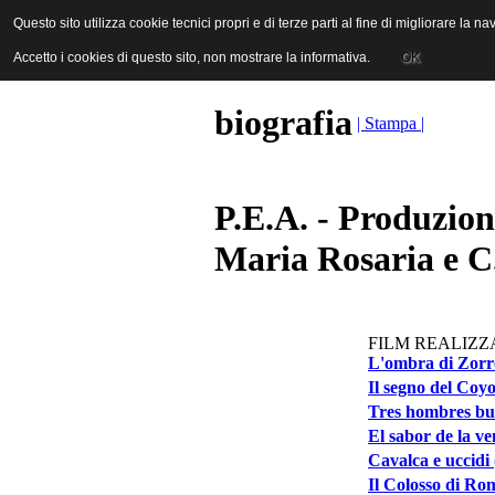
ANICA | Associazione Nazionale Industrie Cinematografiche Audiovi
Questo sito utilizza cookie tecnici propri e di terze parti al fine di migliorare la 
Questo sito utilizza cookie tecnici propri e di terze parti al fine di migliorare la 
Accetto i cookies di questo sito, non mostrare la informativa.
Accetto i cookies di questo sito, non mostrare la informativa.
OK
OK
biografia
| Stampa |
P.E.A. - Produzion
Maria Rosaria e C
FILM REALIZZA
L'ombra di Zorr
Il segno del Coyo
Tres hombres bue
El sabor de la ve
Cavalca e uccidi
Il Colosso di Ro