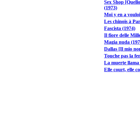
Sex Shop [Quello 
(1973)
Moi y en a vouloi
Les chinois à Pari
Fascista (1974)
Il fiore delle Mil
Magia nuda (197
Dallas [Il mio n
Touche pas la fe
La muerte llama a
Elle court, elle 