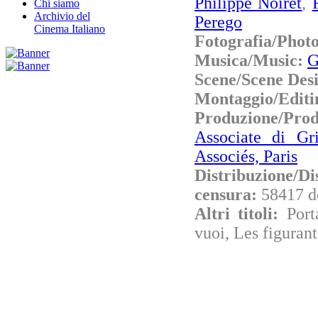
Philippe Noiret
,
Chi siamo
Archivio del
Perego
Cinema Italiano
Fotografia/Phot
Musica/Music:
G
Scene/Scene Des
Montaggio/Editi
Produzione/Pro
Associate di Gr
Associés, Paris
Distribuzione/Di
censura:
58417 d
Altri titoli:
Port
vuoi, Les figura