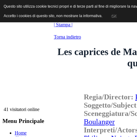
ANICA | Associazione Nazionale Industrie Cinematografiche Audiovi
Questo sito utilizza cookie tecnici propri e di terze parti al fine di migliorare la 
Questo sito utilizza cookie tecnici propri e di terze parti al fine di migliorare la 
Accetto i cookies di questo sito, non mostrare la informativa.
Accetto i cookies di questo sito, non mostrare la informativa.
OK
OK
| Stampa |
Torna indietro
Les caprices de Mar
qu
Regia/Director:
Soggetto/Subjec
41 visitatori online
Sceneggiatura/
Boulanger
Menu Principale
Interpreti/Act
Home