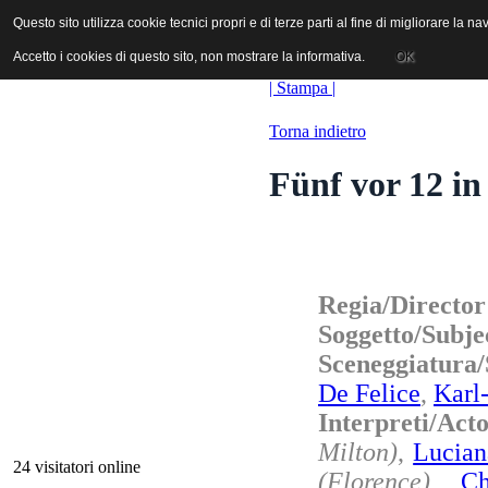
ANICA | Associazione Nazionale Industrie Cinematografiche Audiovi
Questo sito utilizza cookie tecnici propri e di terze parti al fine di migliorare la 
Questo sito utilizza cookie tecnici propri e di terze parti al fine di migliorare la 
Accetto i cookies di questo sito, non mostrare la informativa.
Accetto i cookies di questo sito, non mostrare la informativa.
OK
OK
| Stampa |
Torna indietro
Fünf vor 12 in
Regia/Directo
Soggetto/Subje
Sceneggiatura
De Felice
,
Karl
Interpreti/Act
Milton)
,
Lucian
24 visitatori online
(Florence)
,
Ch