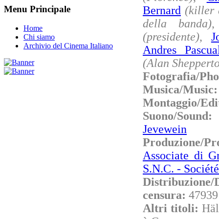
Bernard
(killer
Menu Principale
della banda)
Home
(presidente)
,
J
Chi siamo
Archivio del Cinema Italiano
Andres Pascua
(Alan Sheppert
Fotografia/Ph
Musica/Music
Montaggio/Edi
Suono/Sound
Jevewein
Produzione/P
Associate di G
S.N.C. - Sociét
Distribuzione/
censura:
47939
Altri titoli:
Häl