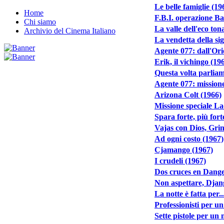
Le belle famiglie (19
Home
F.B.I. operazione Ba
Chi siamo
La valle dell'eco ton
Archivio del Cinema Italiano
La vendetta della si
Agente 077: dall'Ori
Erik, il vichingo (19
Questa volta parliam
Agente 077: mission
Arizona Colt (1966)
Missione speciale L
Spara forte, più fort
Vajas con Dios, Gri
Ad ogni costo (1967)
Cjamango (1967)
I crudeli (1967)
Dos cruces en Dange
Non aspettare, Djan
La notte è fatta per.
Professionisti per u
Sette pistole per un