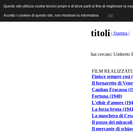
ANICA | Associazione Nazionale Industrie Cinematografiche Audiovi
Questo sito utilizza cookie tecnici propri e di terze parti al fine di migliorare la 
Questo sito utilizza cookie tecnici propri e di terze parti al fine di migliorare la 
Accetto i cookies di questo sito, non mostrare la informativa.
Accetto i cookies di questo sito, non mostrare la informativa.
OK
OK
titoli
| Stampa |
hai cercato: Umberto Pi
FILM REALIZZATI:
Finisce sempre così 
Il fornaretto di Vene
Capitan Fracassa (1
Fortuna (1940)
L'elisir d'amore (19
La forza bruta (194
La maschera di Cesa
Il pozzo dei miracoli
Il mercante di schia