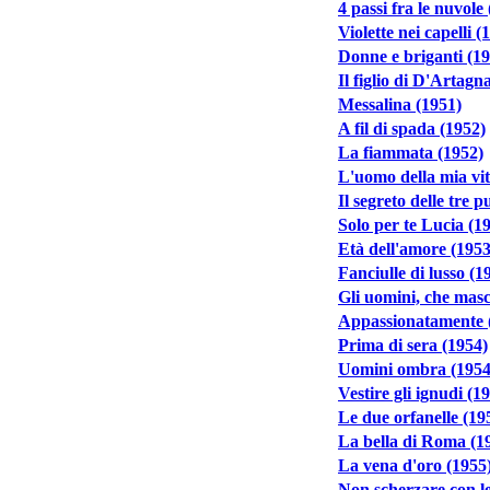
4 passi fra le nuvole
Violette nei capelli (
Donne e briganti (1
Il figlio di D'Artagn
Messalina (1951)
A fil di spada (1952)
La fiammata (1952)
L'uomo della mia vit
Il segreto delle tre 
Solo per te Lucia (1
Età dell'amore (1953
Fanciulle di lusso (1
Gli uomini, che masc
Appassionatamente 
Prima di sera (1954)
Uomini ombra (1954
Vestire gli ignudi (1
Le due orfanelle (19
La bella di Roma (1
La vena d'oro (1955
Non scherzare con l