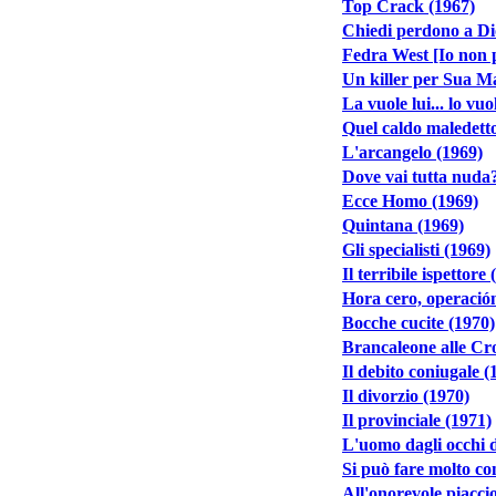
Top Crack (1967)
Chiedi perdono a Di
Fedra West [Io non p
Un killer per Sua M
La vuole lui... lo vuo
Quel caldo maledetto
L'arcangelo (1969)
Dove vai tutta nuda
Ecce Homo (1969)
Quintana (1969)
Gli specialisti (1969)
Il terribile ispettore
Hora cero, operación
Bocche cucite (1970)
Brancaleone alle Cro
Il debito coniugale (
Il divorzio (1970)
Il provinciale (1971)
L'uomo dagli occhi d
Si può fare molto co
All'onorevole piacci