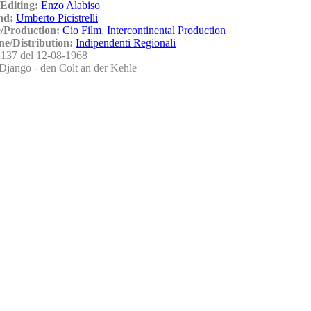
Editing:
Enzo Alabiso
nd:
Umberto Picistrelli
/Production:
Cio Film
,
Intercontinental Production
ne/Distribution:
Indipendenti Regionali
137 del 12-08-1968
Django - den Colt an der Kehle