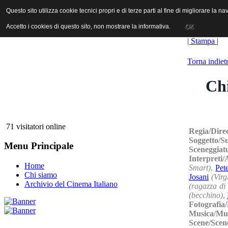
ANICA | Associazione Nazionale Industrie Cinematografiche Audiovi
Questo sito utilizza cookie tecnici propri e di terze parti al fine di migliorare la 
Questo sito utilizza cookie tecnici propri e di terze parti al fine di migliorare la 
Accetto i cookies di questo sito, non mostrare la informativa.
Accetto i cookies di questo sito, non mostrare la informativa.
OK
OK
| Stampa |
Torna indiet
Chi
71 visitatori online
Regia/Dire
Soggetto/S
Menu Principale
Sceneggiat
Interpreti/
Home
Smart)
,
Pet
Chi siamo
Josani
(Virg
Archivio del Cinema Italiano
(ragazza di
(becchino)
,
Fotografia
Musica/Mu
Scene/Scen