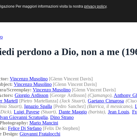
sive e Multimediali
navigazione Per maggiori informazioni visita la nostra
navigazione Per maggiori informazioni visita la nostra
privacy policy
privacy policy
.
.
ro
edi perdono a Dio, non a me (19
ctor:
Vincenzo Musolino
[Glenn Vincent Davis]
ubject:
Vincenzo Musolino
[Glenn Vincent Davis]
ura/Screenplay:
Vincenzo Musolino
[Glenn Vincent Davis]
Actors:
Giorgio Ardisson
[George Ardisson]
(Cjamango)
,
Anthony Gh
er Martell
[Pietro Martellanza]
(Jack Stuart)
,
Gaetano Cimarosa
(Ciuc
inia Stuart)
,
Ignazio Spalla
[Pedro Sanchez]
(Barrica, il messicano)
,
L
 Dick)
,
Luigi Pavese
(Stuart)
,
Dante Maggio
(barista)
,
Jean Louis
,
Fr
Ivan Giovanni Scratuglia
,
Dino Strano
/Photography:
Mario Mancini
sic:
Felice Di Stefano
[Felix De Stephen]
e Design:
Giovanni Fratalocchi