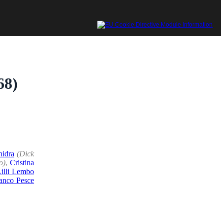
68)
idra
(Dick
o)
,
Cristina
illi Lembo
anco Pesce