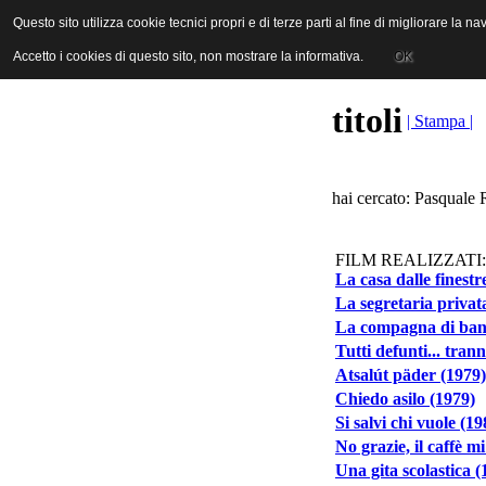
ANICA | Associazione Nazionale Industrie Cinematografiche Audiovi
Questo sito utilizza cookie tecnici propri e di terze parti al fine di migliorare la 
Questo sito utilizza cookie tecnici propri e di terze parti al fine di migliorare la 
Accetto i cookies di questo sito, non mostrare la informativa.
Accetto i cookies di questo sito, non mostrare la informativa.
OK
OK
titoli
| Stampa |
hai cercato: Pasquale 
FILM REALIZZATI:
La casa dalle finestr
La segretaria privat
La compagna di ban
Tutti defunti... tran
Atsalút päder (1979)
Chiedo asilo (1979)
Si salvi chi vuole (19
No grazie, il caffè m
Una gita scolastica (