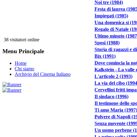
Noi tre (1984)
Festa di laurea (198
Impiegati (1985)
Una domenica sí (19
Regalo di Natale (19
Ultimo minuto (1987
38 visitatori online
Sposi (1988)
Storia di ragazzi e d
Menu Principale
Bix (1991)
Dove comincia la not
Home
Chi siamo
Kalkstein - La valle 
Archivio del Cinema Italiano
L'articolo 2 (1993)
La via del cibo (1994
Cervellini fritti imp
Il sindaco (1996)
Il testimone dello sp
Ti amo Maria (1997
Polvere di Napoli (1
Senza movente (199
Un uomo perbene (1
La prima volta (199