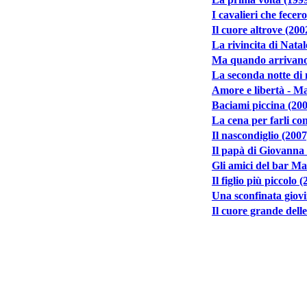
I cavalieri che fecer
Il cuore altrove (200
La rivincita di Natal
Ma quando arrivano 
La seconda notte di 
Amore e libertà - Ma
Baciami piccina (20
La cena per farli co
Il nascondiglio (2007
Il papà di Giovanna
Gli amici del bar Ma
Il figlio più piccolo 
Una sconfinata giovi
Il cuore grande dell