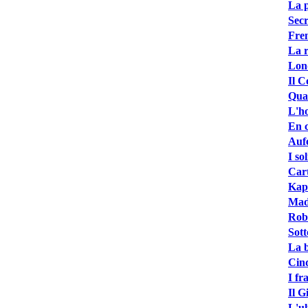
La 
Secr
Fre
La r
Lon
Il C
Quan
L'h
En c
Aufe
I so
Cart
Kap
Madr
Robi
Sott
La b
Cinq
I fr
Il G
L'ul