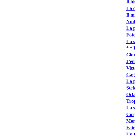
Il b
La d
Il m
Nud
La p
Foto
La s
* * 
Gior
J'em
Viet
Cag
La p
Stef
Orla
Trop
La s
Cor
Mone
Fair
Un t