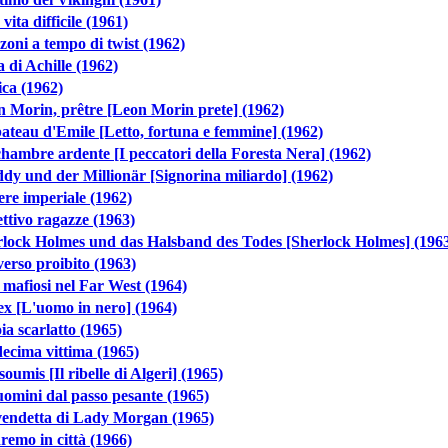
vita difficile (1961)
oni a tempo di twist (1962)
a di Achille (1962)
ica (1962)
 Morin, prêtre [Leon Morin prete] (1962)
ateau d'Emile [Letto, fortuna e femmine] (1962)
hambre ardente [I peccatori della Foresta Nera] (1962)
dy und der Millionär [Signorina miliardo] (1962)
re imperiale (1962)
ttivo ragazze (1963)
lock Holmes und das Halsband des Todes [Sherlock Holmes] (196
erso proibito (1963)
mafiosi nel Far West (1964)
x [L'uomo in nero] (1964)
oia scarlatto (1965)
ecima vittima (1965)
soumis [Il ribelle di Algeri] (1965)
uomini dal passo pesante (1965)
vendetta di Lady Morgan (1965)
emo in città (1966)