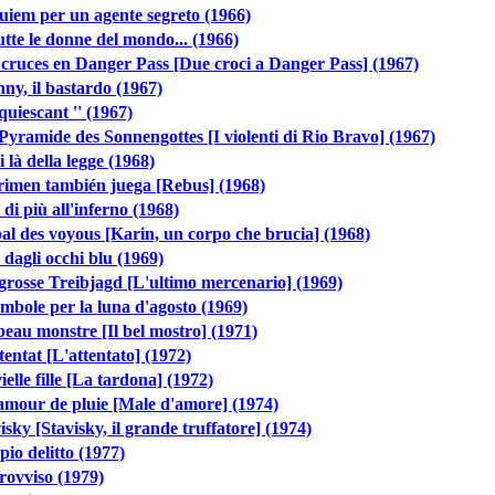
iem per un agente segreto (1966)
utte le donne del mondo... (1966)
cruces en Danger Pass [Due croci a Danger Pass] (1967)
ny, il bastardo (1967)
quiescant '' (1967)
Pyramide des Sonnengottes [I violenti di Rio Bravo] (1967)
i là della legge (1968)
rimen también juega [Rebus] (1968)
di più all'inferno (1968)
al des voyous [Karin, un corpo che brucia] (1968)
 dagli occhi blu (1969)
grosse Treibjagd [L'ultimo mercenario] (1969)
mbole per la luna d'agosto (1969)
eau monstre [Il bel mostro] (1971)
tentat [L'attentato] (1972)
ielle fille [La tardona] (1972)
mour de pluie [Male d'amore] (1974)
isky [Stavisky, il grande truffatore] (1974)
io delitto (1977)
ovviso (1979)