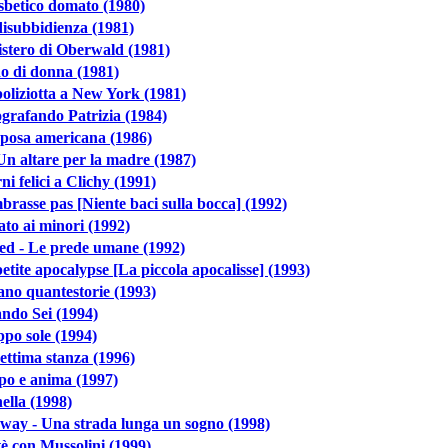
isbetico domato (1980)
isubbidienza (1981)
istero di Oberwald (1981)
o di donna (1981)
oliziotta a New York (1981)
grafando Patrizia (1984)
posa americana (1986)
Un altare per la madre (1987)
ni felici a Clichy (1991)
brasse pas [Niente baci sulla bocca] (1992)
ato ai minori (1992)
ed - Le prede umane (1992)
etite apocalypse [La piccola apocalisse] (1993)
ano quantestorie (1993)
ndo Sei (1994)
po sole (1994)
ettima stanza (1996)
po e anima (1997)
lla (1998)
way - Una strada lunga un sogno (1998)
è con Mussolini (1999)