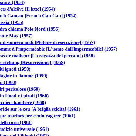
paura (1954)
ets d'alcôve [Il letto] (1954)
nch Cancan [French Can Can] (1954)
isaia (1955)
dra chiama Polo Nord (1956)
onte Max (1957)
d sonnera midi [Plotone di esecuzione] (1957)
omme à l'imperméable [L'uomo dall'impermeabile] (1957)
as de malheur [La ragazza del peccato] (1958)
rstehung [Resurrezione] (1958)
liti ignoti (1958)
agine in fiamme (1959)
ò (1960)
i pericolose (1960)
n Hood e i pirati (1960)
o dieci bandiere (1960)
ride sur le cou [A briglia sciolta] (1961)
ue marines per cento ragazze (1961)
atelli còrsi (1961)
iudizio universale (1961)
timo dei Vikinghi (1961)