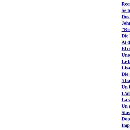
Requ
Se t
Dos 
John
''Re
Die 
Al d
El c
Uno 
Le b
Lisa
Die 
5 ba
Un b
L'at
La v
Un a
Stav
Dopp
Impr