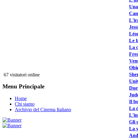
Una 
Canz
L'ir
Jess
Léon
Le b
La c
Fred
Vene
Obie
Sher
67 visitatori online
Univ
Menu Principale
Due 
Jude
Home
Il b
Chi siamo
La d
Archivio del Cinema Italiano
L'in
Gli 
La 
Andr