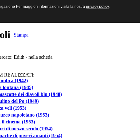
sive e Multimediali
navigazione Per maggiori informazioni visita la nostra
navigazione Per maggiori informazioni visita la nostra
privacy policy
privacy policy
.
.
toli
| Stampa |
ercato: Edith - nella scheda
M REALIZZATI:
ombra (1942)
 lontana (1945)
ascotte dei diavoli blu (1948)
ulino del Po (1949)
a veli (1953)
urco napoletano (1953)
 il cinema (1953)
i di mezzo secolo (1954)
ache di poveri amanti (1954)