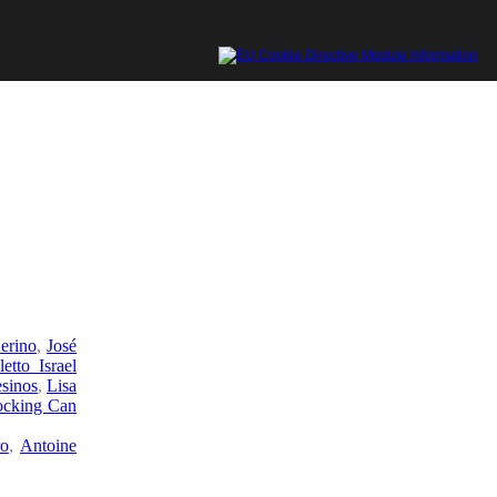
erino
,
José
letto Israel
sinos
,
Lisa
ocking Can
ro
,
Antoine