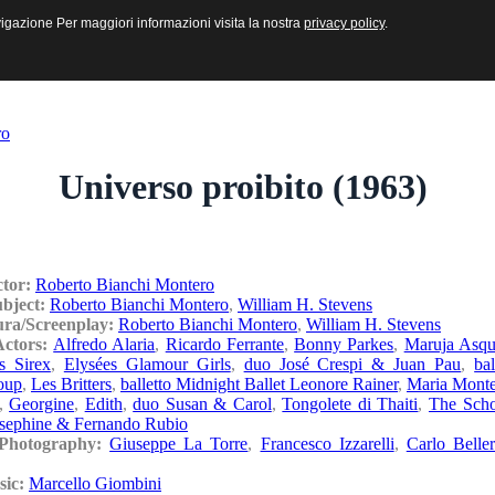
sive e Multimediali
navigazione Per maggiori informazioni visita la nostra
navigazione Per maggiori informazioni visita la nostra
privacy policy
privacy policy
.
.
ro
Universo proibito (1963)
ctor:
Roberto Bianchi Montero
ubject:
Roberto Bianchi Montero
,
William H. Stevens
ura/Screenplay:
Roberto Bianchi Montero
,
William H. Stevens
Actors:
Alfredo Alaria
,
Ricardo Ferrante
,
Bonny Parkes
,
Maruja Asqu
s Sirex
,
Elysées Glamour Girls
,
duo José Crespi & Juan Pau
,
bal
oup
,
Les Britters
,
balletto Midnight Ballet Leonore Rainer
,
Maria Monte
,
Georgine
,
Edith
,
duo Susan & Carol
,
Tongolete di Thaiti
,
The Sch
sephine & Fernando Rubio
/Photography:
Giuseppe La Torre
,
Francesco Izzarelli
,
Carlo Belle
sic:
Marcello Giombini