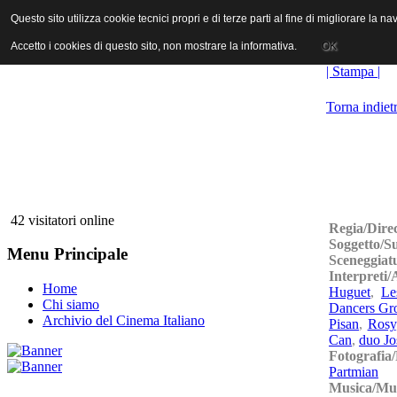
ANICA | Associazione Nazionale Industrie Cinematografiche Audiovi
Questo sito utilizza cookie tecnici propri e di terze parti al fine di migliorare la 
Questo sito utilizza cookie tecnici propri e di terze parti al fine di migliorare la 
Accetto i cookies di questo sito, non mostrare la informativa.
Accetto i cookies di questo sito, non mostrare la informativa.
OK
OK
| Stampa |
Torna indiet
42 visitatori online
Regia/Dire
Soggetto/S
Menu Principale
Sceneggiat
Interpreti/
Home
Huguet
,
Le
Chi siamo
Dancers Gr
Archivio del Cinema Italiano
Pisan
,
Rosy
Can
,
duo Jo
Fotografia
Partmian
Musica/Mu