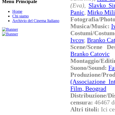
Menu Principale
(Eva)
,
Slavko Si
Panic
,
Mirko Mili
Home
Chi siamo
Fotografia/Phot
Archivio del Cinema Italiano
Musica/Music:
I
Costumi/Costu
Ivcov
,
Branko Ca
Scene/Scene De
Branko Catovic
Montaggio/Editi
Suono/Sound:
Fa
Produzione/P
(Associazione In
Film, Beograd
Distribuzione/Di
censura:
46467 d
Altri titoli:
Ici c