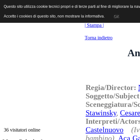
ANICA | Associazione Nazionale Industrie Cinematografiche Audiovi
Questo sito utilizza cookie tecnici propri e di terze parti al fine di migliorare la 
Questo sito utilizza cookie tecnici propri e di terze parti al fine di migliorare la 
Accetto i cookies di questo sito, non mostrare la informativa.
Accetto i cookies di questo sito, non mostrare la informativa.
OK
OK
| Stampa |
Torna indietro
An
Regia/Director:
Soggetto/Subjec
Sceneggiatura/S
Stawinsky
,
Cesare
Interpreti/Act
Castelnuovo
(I
36 visitatori online
bambino)
,
Aca Ga