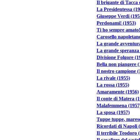
Il brigante di Tacca
La Presidentessa (1
Giuseppe Verdi (195
Perdonami! (1953)
Ti ho sempre amato!
Carosello napoletan
La grande avventura
La grande speranza 
Divisione Folgore (1
Bella non piangere (
Il nostro campione (
La rivale (1955)
La rossa (1955)
Amaramente (1956)
Il conte di Matera (
Malafemmena (1957
La sposa (1957)
Tuppe tuppe, maresc
Ricordati di Napoli 
Il terribile Teodoro 
Il cavaliere del cast