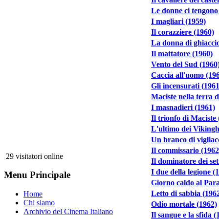
Le donne ci tengono 
I magliari (1959)
Il corazziere (1960)
La donna di ghiacci
Il mattatore (1960)
Vento del Sud (1960
Caccia all'uomo (19
Gli incensurati (1961
Maciste nella terra d
I masnadieri (1961)
Il trionfo di Maciste
L'ultimo dei Vikingh
Un branco di vigliac
Il commissario (1962
29 visitatori online
Il dominatore dei se
I due della legione (
Menu Principale
Giorno caldo al Par
Letto di sabbia (196
Home
Chi siamo
Odio mortale (1962)
Archivio del Cinema Italiano
Il sangue e la sfida (