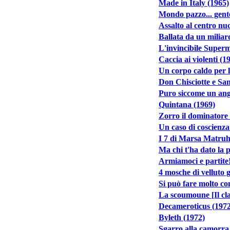
Made in Italy (1965)
Mondo pazzo... gent
Assalto al centro nu
Ballata da un miliar
L'invincibile Super
Caccia ai violenti (1
Un corpo caldo per l
Don Chisciotte e Sa
Puro siccome un ang
Quintana (1969)
Zorro il dominatore
Un caso di coscienza
I 7 di Marsa Matruh
Ma chi t'ha dato la 
Armiamoci e partite!
4 mosche di velluto g
Si può fare molto co
La scoumoune [Il cla
Decameroticus (1972
Byleth (1972)
Sgarro alla camorra