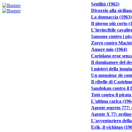
Senilità (1962)
Divorzio alla sicilia
La donnaccia (1963)
Il giorno più corto (
L'invincibile cavali
Sansone contro i pir
Zorro contro Macist
Amore mio (1964)
Coriolano eroe senza
Il dominatore del de
I misteri della jungl
Un monsieur de compa
Il ribelle di Castelm
Sandokan contro il 
Totò contro il pirat
L'ultima carica (196
Agente segreto 777:
Agente X 77: ordine 
L'avventuriero della
Erik, il vichingo (19