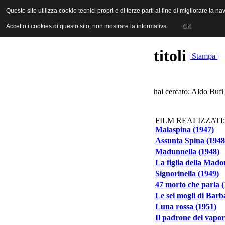
ANICA | Associazione Nazionale Industrie Cinematografiche Audiovi
Questo sito utilizza cookie tecnici propri e di terze parti al fine di migliorare la 
Questo sito utilizza cookie tecnici propri e di terze parti al fine di migliorare la 
Accetto i cookies di questo sito, non mostrare la informativa.
Accetto i cookies di questo sito, non mostrare la informativa.
OK
OK
titoli
| Stampa |
hai cercato: Aldo Bufi
FILM REALIZZATI:
Malaspina (1947)
Assunta Spina (1948
Madunnella (1948)
La figlia della Mado
Signorinella (1949)
47 morto che parla 
Le sei mogli di Barb
Luna rossa (1951)
Il padrone del vapor