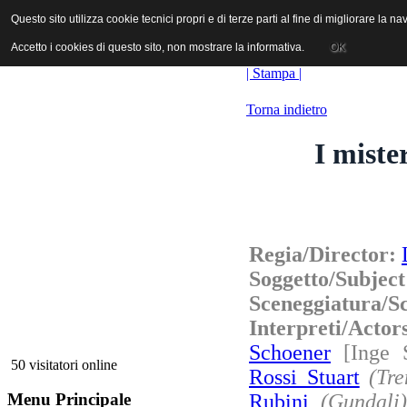
ANICA | Associazione Nazionale Industrie Cinematografiche Audiovi
Questo sito utilizza cookie tecnici propri e di terze parti al fine di migliorare la 
Questo sito utilizza cookie tecnici propri e di terze parti al fine di migliorare la 
Accetto i cookies di questo sito, non mostrare la informativa.
Accetto i cookies di questo sito, non mostrare la informativa.
OK
OK
| Stampa |
Torna indietro
I miste
Regia/Director:
Soggetto/Subjec
Sceneggiatura/S
Interpreti/Acto
Schoener
[Inge 
50 visitatori online
Rossi Stuart
(Tr
Rubini
(Gundali)
Menu Principale