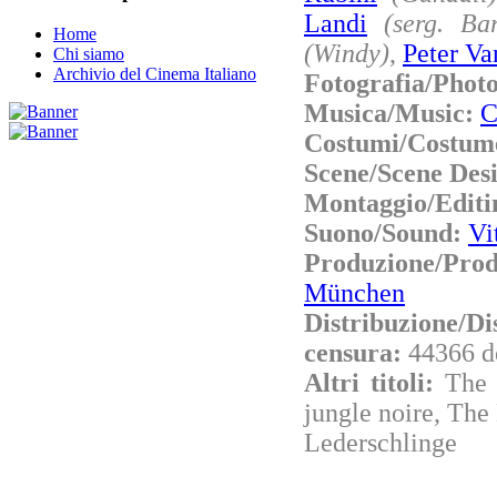
Landi
(serg. Ba
Home
(Windy)
,
Peter V
Chi siamo
Archivio del Cinema Italiano
Fotografia/Phot
Musica/Music:
C
Costumi/Costum
Scene/Scene Des
Montaggio/Editi
Suono/Sound:
Vi
Produzione/Pro
München
Distribuzione/Di
censura:
44366 d
Altri titoli:
The 
jungle noire, The
Lederschlinge