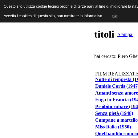
ANICA | Associazione Nazionale Industrie Cinematografiche Audiovi
Questo sito utilizza cookie tecnici propri e di terze parti al fine di migliorare la 
Questo sito utilizza cookie tecnici propri e di terze parti al fine di migliorare la 
Accetto i cookies di questo sito, non mostrare la informativa.
Accetto i cookies di questo sito, non mostrare la informativa.
OK
OK
titoli
| Stampa |
hai cercato: Piero Gher
FILM REALIZZATI:
Notte di tempesta (1
Daniele Cortis (1947
Amanti senza amore
Fuga in Francia (19
Proibito rubare (194
Senza pietà (1948)
Campane a martello
Miss Italia (1950)
Quel bandito sono io