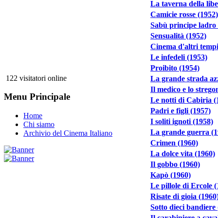
La taverna della libe
Camicie rosse (1952)
Sabù principe ladro
Sensualità (1952)
Cinema d'altri tempi
Le infedeli (1953)
Proibito (1954)
122 visitatori online
La grande strada az
Il medico e lo strego
Menu Principale
Le notti di Cabiria (
Padri e figli (1957)
Home
I soliti ignoti (1958)
Chi siamo
La grande guerra (1
Archivio del Cinema Italiano
Crimen (1960)
La dolce vita (1960)
Il gobbo (1960)
Kapò (1960)
Le pillole di Ercole 
Risate di gioia (1960
Sotto dieci bandiere
Il carabiniere a cava