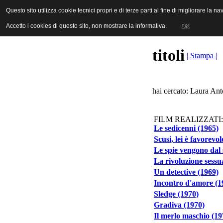
ANICA | Associazione Nazionale Industrie Cinematografiche Audiovi
Questo sito utilizza cookie tecnici propri e di terze parti al fine di migliorare la 
Questo sito utilizza cookie tecnici propri e di terze parti al fine di migliorare la 
Accetto i cookies di questo sito, non mostrare la informativa.
Accetto i cookies di questo sito, non mostrare la informativa.
OK
OK
titoli
| Stampa |
hai cercato: Laura Anto
FILM REALIZZATI:
Le sedicenni (1965)
Scusi, lei è favorevo
Le spie vengono dal 
La rivoluzione sessu
Un detective (1969)
Incontro d'amore (1
Sledge (1970)
Gradiva (1970)
Il merlo maschio (19