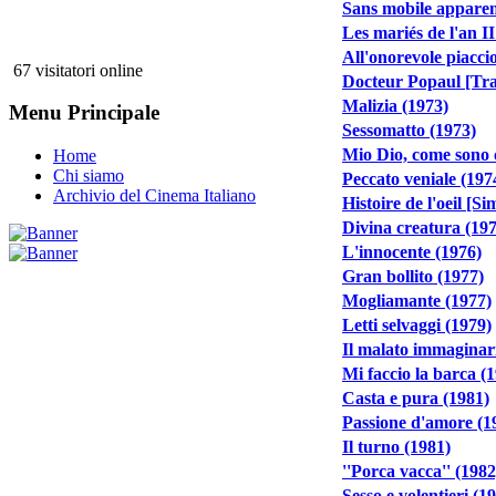
Sans mobile apparen
Les mariés de l'an II
All'onorevole piacci
67 visitatori online
Docteur Popaul [Tra
Malizia (1973)
Menu Principale
Sessomatto (1973)
Mio Dio, come sono 
Home
Chi siamo
Peccato veniale (197
Archivio del Cinema Italiano
Histoire de l'oeil [S
Divina creatura (19
L'innocente (1976)
Gran bollito (1977)
Mogliamante (1977)
Letti selvaggi (1979)
Il malato immaginar
Mi faccio la barca (
Casta e pura (1981)
Passione d'amore (1
Il turno (1981)
''Porca vacca'' (1982
Sesso e volentieri (1