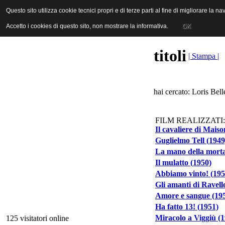
ANICA | Associazione Nazionale Industrie Cinematografiche Audiovi
Questo sito utilizza cookie tecnici propri e di terze parti al fine di migliorare la 
Questo sito utilizza cookie tecnici propri e di terze parti al fine di migliorare la 
Accetto i cookies di questo sito, non mostrare la informativa.
Accetto i cookies di questo sito, non mostrare la informativa.
OK
OK
titoli
| Stampa |
hai cercato: Loris Bell
FILM REALIZZATI:
Il cavaliere di Mais
Guglielmo Tell (1949
La mano della morta
Il mulatto (1950)
Abbiamo vinto! (195
Gli amanti di Ravell
Amore e sangue (19
Ha fatto 13! (1951)
Miracolo a Viggiù (
125 visitatori online