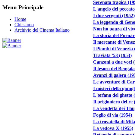
Serenata tragica (19
Menu Principale
L'angelo del peccato
I due sergenti (1952)
Home
La leggenda di Geno
Chi siamo
Non ho paura di viv
Archivio del Cinema Italiano
La storia del Fornar
Il mercante di Venez
I Piombi di Venezia 
Traviata '53 (1953)
Canzoni a due voci 
Il tesoro del Bengala
Avanzi di galera (19
Le avventure di Car
I misteri della giung
L'orfana del ghetto 
Il prigioniero del re
La vendetta dei Thu
Foglio di via (1954)
La trovatella di Mil
La vedova X (1955)
Retaggio di sangue 