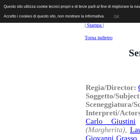
ANICA | Associazione Nazionale Industrie Cinematografiche Audiovi
Questo sito utilizza cookie tecnici propri e di terze parti al fine di migliorare la 
Questo sito utilizza cookie tecnici propri e di terze parti al fine di migliorare la 
Accetto i cookies di questo sito, non mostrare la informativa.
Accetto i cookies di questo sito, non mostrare la informativa.
OK
OK
| Stampa |
Torna indietro
Se
Regia/Director:
Soggetto/Subjec
Sceneggiatura/S
Interpreti/Actor
Carlo Giustini
(Margherita)
,
La
Giovanni Grasso