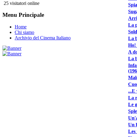
25 visitatori online
Spia
Suga
Menu Principale
Arri
La p
Home
Sold
Chi siamo
Archivio del Cinema Italiano
La 
Ho! 
A do
La 
Infa
(196
Mal
Cuor
...E
La r
Le g
Sple
Un'a
Un b
Les 