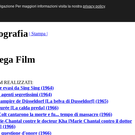
sive e Multimediali
navigazione Per maggiori informazioni visita la nostra
navigazione Per maggiori informazioni visita la nostra
privacy policy
privacy policy
.
.
ografia
| Stampa |
ega Film
M REALIZZATI:
e evasi da Sing Sing (1964)
 agenti segretissimi (1964)
ampire de Düsseldorf [La belva di Dusseldorf] (1965)
urée [La calda preda] (1966)
olt cantarono la morte e fu... tempo di massacro (1966)
e-Chantal contre le docteur Kha [Marie Chantal contro il dottor
] (1966)
questione d'onore (1966)