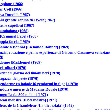
 spione (1966)
r Colt (1966)
va Dorellik (1967)
iù grande rapina del West (1967)
ati e capelloni (1967)
bambolona (1968)
[Criminal Face] (1968)
ppia faccia (1969)
bande à Bonnot [La banda Bonnot] (1969)
nzia, vocazione e prime esperienze di Giacomo Casanova venezian
9)
donne [Maldonne] (1969)
i solitari (1970)
 venne il giorno dei limoni neri (1970)
agazza del prete (1970)
endarme en balade [6 gendarmi in fuga] (1970)
ndori e miserie di Madame Royale (1970)
nguilla da 300 milioni (1971)
eau monstre [Il bel mostro] (1971)
feux de la Chandeleur [La divorziata] (1972)