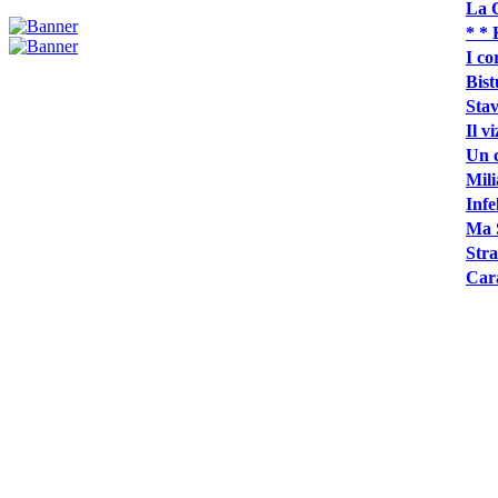
La C
* * 
I co
Bist
Stav
Il v
Un c
Mili
Infe
Ma S
Stra
Car