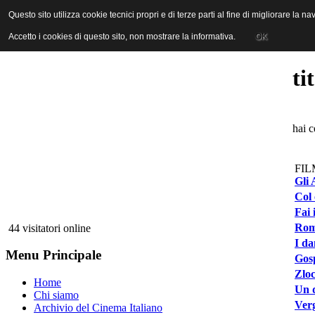
ANICA | Associazione Nazionale Industrie Cinematografiche Audiovi
Questo sito utilizza cookie tecnici propri e di terze parti al fine di migliorare la 
Questo sito utilizza cookie tecnici propri e di terze parti al fine di migliorare la 
Accetto i cookies di questo sito, non mostrare la informativa.
Accetto i cookies di questo sito, non mostrare la informativa.
OK
OK
ti
hai c
FIL
Gli 
Col 
Fai 
Rome
44 visitatori online
I da
Menu Principale
Gosp
Zloc
Home
Un d
Chi siamo
Verg
Archivio del Cinema Italiano