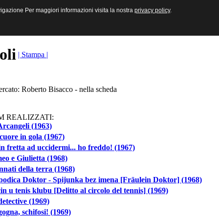
sive e Multimediali
navigazione Per maggiori informazioni visita la nostra
navigazione Per maggiori informazioni visita la nostra
privacy policy
privacy policy
.
.
toli
| Stampa |
ercato: Roberto Bisacco - nella scheda
M REALIZZATI:
Arcangeli (1963)
cuore in gola (1967)
in fretta ad uccidermi... ho freddo! (1967)
o e Giulietta (1968)
nnati della terra (1968)
odica Doktor - Spijunka bez imena [Fräulein Doktor] (1968)
in u tenis klubu [Delitto al circolo del tennis] (1969)
etective (1969)
ogna, schifosi! (1969)