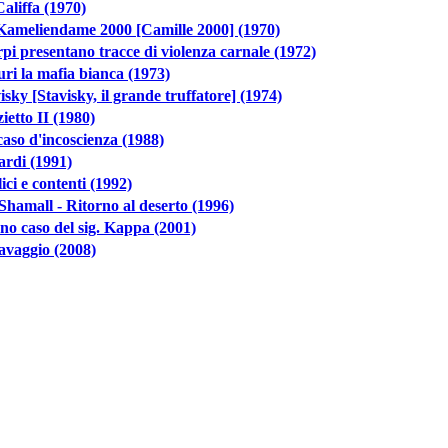
aliffa (1970)
Kameliendame 2000 [Camille 2000] (1970)
rpi presentano tracce di violenza carnale (1972)
uri la mafia bianca (1973)
isky [Stavisky, il grande truffatore] (1974)
izietto II (1980)
aso d'incoscienza (1988)
ardi (1991)
lici e contenti (1992)
hamall - Ritorno al deserto (1996)
no caso del sig. Kappa (2001)
avaggio (2008)