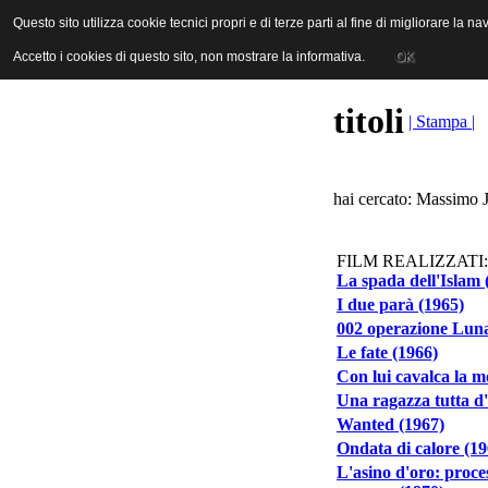
ANICA | Associazione Nazionale Industrie Cinematografiche Audiovi
Questo sito utilizza cookie tecnici propri e di terze parti al fine di migliorare la 
Questo sito utilizza cookie tecnici propri e di terze parti al fine di migliorare la 
Accetto i cookies di questo sito, non mostrare la informativa.
Accetto i cookies di questo sito, non mostrare la informativa.
OK
OK
titoli
| Stampa |
hai cercato: Massimo J
FILM REALIZZATI:
La spada dell'Islam 
I due parà (1965)
002 operazione Luna
Le fate (1966)
Con lui cavalca la m
Una ragazza tutta d'
Wanted (1967)
Ondata di calore (19
L'asino d'oro: proces