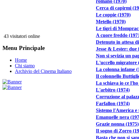
romano (1970)
Cerca di capirmi (1
Le coppie (1970)
Metello (1970)
Le tigri di Momprac
A cuore freddo (197
43 visitatori online
Detenuto in attesa di
Menu Principale
Jesse & Lester: due f
Non si sevizia un pa
Home
L'uccello migratore 
Chi siamo
La colonna infame (
Archivio del Cinema Italiano
Il colonnello Buttigl
La schiava io ce l'ho
L'arbitro (1974)
Corruzione al palazzo
Farfallon (1974)
Sistemo l'America e 
Emanuelle nera (197
Grazie nonna (1975)
Il sogno di Zorro (1
Basta che non si sapp