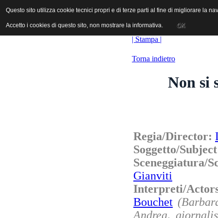
ANICA | Associazione Nazionale Industrie Cinematografiche Audiovi
Questo sito utilizza cookie tecnici propri e di terze parti al fine di migliorare la 
Questo sito utilizza cookie tecnici propri e di terze parti al fine di migliorare la 
Accetto i cookies di questo sito, non mostrare la informativa.
Accetto i cookies di questo sito, non mostrare la informativa.
OK
OK
| Stampa |
Torna indietro
Non si 
Regia/Director:
Soggetto/Subjec
Sceneggiatura/
Gianviti
Interpreti/Acto
Bouchet
(Barbar
Andrea, giornalis