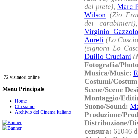
del prete)
,
Marc P
Wilson
(Zio Fra
dei carabinieri)
Virginio Gazzol
Aureli
(Lo Cascio
(signora Lo Casc
Duilio Cruciani
(
Fotografia/Phot
Musica/Music:
R
72 visitatori online
Costumi/Costum
Scene/Scene Des
Menu Principale
Montaggio/Editi
Home
Suono/Sound:
Ma
Chi siamo
Archivio del Cinema Italiano
Produzione/Prod
Distribuzione/Di
censura:
61046 d