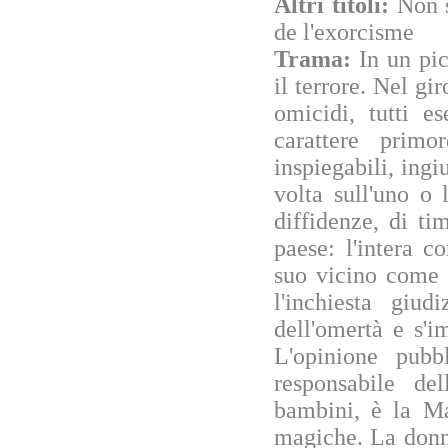
Altri titoli:
Non s
de l'exorcisme
Trama:
In un pi
il terrore. Nel gi
omicidi, tutti e
carattere primo
inspiegabili, ingiu
volta sull'uno o 
diffidenze, di ti
paese: l'intera 
suo vicino come 
l'inchiesta giud
dell'omertà e s'im
L'opinione pub
responsabile de
bambini, è la Ma
magiche. La donna