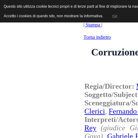
ANICA | Associazione Nazionale Industrie Cinematografiche Audiovi
Questo sito utilizza cookie tecnici propri e di terze parti al fine di migliorare la 
Questo sito utilizza cookie tecnici propri e di terze parti al fine di migliorare la 
Accetto i cookies di questo sito, non mostrare la informativa.
Accetto i cookies di questo sito, non mostrare la informativa.
OK
OK
| Stampa |
Torna indietro
Corruzione 
Regia/Director:
Soggetto/Subjec
Sceneggiatura/S
Clerici
,
Fernando
Interpreti/Acto
Rey
(giudice Gi
Goya)
,
Gabriele F