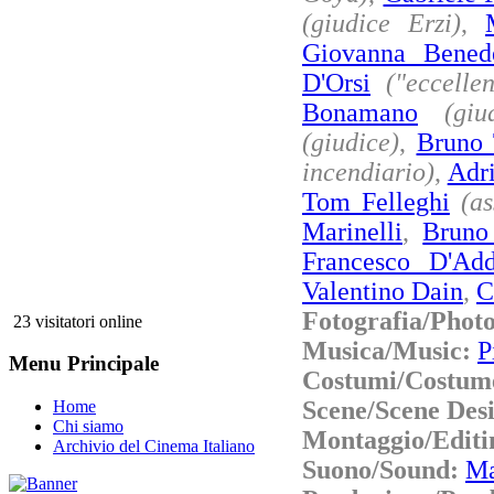
(giudice Erzi)
,
Giovanna Bened
D'Orsi
("eccelle
Bonamano
(giu
(giudice)
,
Bruno 
incendiario)
,
Adr
Tom Felleghi
(as
Marinelli
,
Bruno
Francesco D'Ad
Valentino Dain
,
C
Fotografia/Phot
23 visitatori online
Musica/Music:
P
Menu Principale
Costumi/Costum
Scene/Scene Des
Home
Chi siamo
Montaggio/Editi
Archivio del Cinema Italiano
Suono/Sound:
Ma