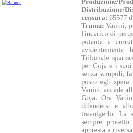
Produzione/Prod
Distribuzione/Di
censura:
65577 d
Trama:
Vanini, p
l'incarico di perq
potente e corrut
evidentemente h
Tribunale sparis
per Goja e i suoi
senza scrupoli, fa
posto egli spera
Vanini, accede alla
Goja. Ora Vani
difendersi e al
travolgerlo. La 
sempre protetto
appresta a riversa