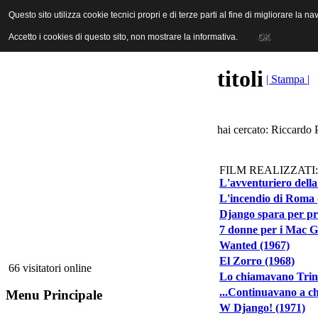
ANICA | Associazione Nazionale Industrie Cinematografiche Audiovi
Questo sito utilizza cookie tecnici propri e di terze parti al fine di migliorare la 
Questo sito utilizza cookie tecnici propri e di terze parti al fine di migliorare la 
Accetto i cookies di questo sito, non mostrare la informativa.
Accetto i cookies di questo sito, non mostrare la informativa.
OK
OK
titoli
| Stampa |
hai cercato: Riccardo P
FILM REALIZZATI:
L'avventuriero della
L'incendio di Roma 
Django spara per pr
7 donne per i Mac G
Wanted (1967)
El Zorro (1968)
66 visitatori online
Lo chiamavano Trini
...Continuavano a ch
Menu Principale
W Django! (1971)