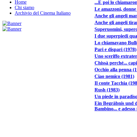
Home
...E poi lo chiamaro
Chi siamo
Le amazzoni, donne 
Archivio del Cinema Italiano
Anche gli angeli man
Anche gli angeli tira
Superuomini, superd
I due superpiedi quas
Lo chiamavano Bull
Pari e dispari (1978)
Uno sceriffo extrater
Chissà perché... cap
Occhio alla penna (
Ciao nemico (1981)
Il conte Tacchia (19
Rush (1983)
Un piede in paradiso
Ein Begräbnis und d
Bambino... e adesso 