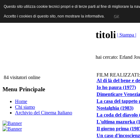
ANICA | Associazione Nazionale Industrie Cinematografiche Audiovi
Questo sito utilizza cookie tecnici propri e di terze parti al fine di migliorare la 
Questo sito utilizza cookie tecnici propri e di terze parti al fine di migliorare la 
Accetto i cookies di questo sito, non mostrare la informativa.
Accetto i cookies di questo sito, non mostrare la informativa.
OK
OK
titoli
| Stampa |
hai cercato: Erland Jo
FILM REALIZZATI:
84 visitatori online
Al di là del bene e d
Io ho paura (1977)
Menu Principale
Dimenticare Venezia
La casa del tappeto g
Home
Chi siamo
Nostalghia (1983)
Archivio del Cinema Italiano
La coda del diavolo 
L'ultima mazurka (
Il giorno prima (198
Un caso d'incoscienz