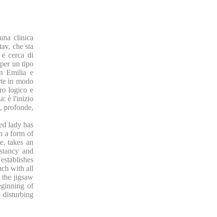
una clinica
tav, che sta
 e cerca di
 per un tipo
on Emilia e
rte in modo
dro logico e
: è l'inizio
e, profonde,
ed lady has
m a form of
e, takes an
nstancy and
 establishes
uch with all
, the jigsaw
eginning of
disturbing