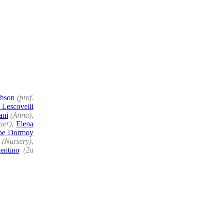
phson
(prof.
 Lescovelli
ani
(Anna)
,
aer)
,
Elena
ppe Dormoy
(Nursery)
,
entino
(2a