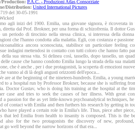
/Production:
P.A.C. - Produzioni Atlas Consorziate
ne/Distribution:
United International Pictures
719 del 30-05-1991
Wicked
mo agli inizi del 1900. Emilia, una giovane signora, è ricoverata in 
a, diretta dal Prof. Brokner, per una forma di schizofrenia. Il dottor Gus
 un periodo di tirocinio nella stessa clinica, si interessa della donna
ragioni che l'hanno condotta alla malattia. Egli, con costanza e passione
psicoanalitica ancora sconosciuta, stabilisce un particolare feeling c
sue indagini mettendosi in contatto con tutti coloro che hanno fatto pa
o della sua stessa vita. Si delinea così, tassello, dopo tassello, un qua
delle cause che hanno condotto Emilia lungo la strada della sua malattia
ione, che è anche , per i due protagonisti, la scoperta di emozioni nuov
che vanno al di là degli angusti orizzonti dell'epoca...
e are at the beginning of the nineteen-hundreds. Emilia, a young marri
d to a hospital run by Professor Brokner, because she is suffering fro
a. Doctor Gustav, who is doing his training at the hospital at the tim
 her case and tries to seek the causes of her illness. With great co
d a passion for the as yet little-known psychoanalytical techniques, he
nd of contact with Emilia and then furthers his research by getting in to
ho have played a certain role in Emilia's life. Thus, piece after piece
ts that led Emilia from health to insanity is composed. This is the b
d also for the two protagonists the discovery of new, profound, 
at go well beyond the narrow horizons of that era...