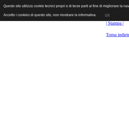
ANICA | Associazione Nazionale Industrie Cinematografiche Audiovi
Questo sito utilizza cookie tecnici propri e di terze parti al fine di migliorare la 
Questo sito utilizza cookie tecnici propri e di terze parti al fine di migliorare la 
Accetto i cookies di questo sito, non mostrare la informativa.
Accetto i cookies di questo sito, non mostrare la informativa.
OK
OK
| Stampa |
Torna indiet