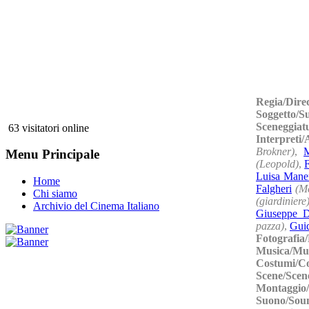
Regia/Dire
Soggetto/S
Sceneggiat
63 visitatori online
Interpreti/
Brokner)
,
M
Menu Principale
(Leopold)
,
Luisa Mane
Home
Falgheri
(M
Chi siamo
(giardiniere
Archivio del Cinema Italiano
Giuseppe D
pazza)
,
Gui
Fotografia
Musica/Mu
Costumi/C
Scene/Scen
Montaggio/
Suono/Sou