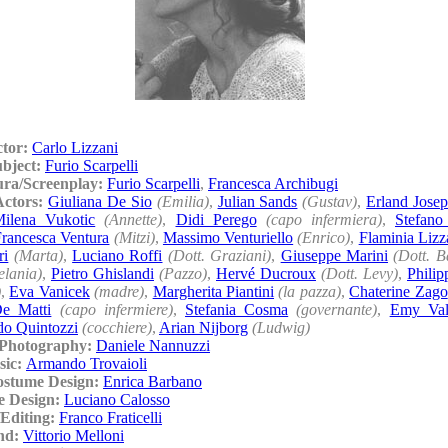
ctor:
Carlo Lizzani
ubject:
Furio Scarpelli
ura/Screenplay:
Furio Scarpelli
,
Francesca Archibugi
Actors:
Giuliana De Sio
(Emilia)
,
Julian Sands
(Gustav)
,
Erland Jose
ilena Vukotic
(Annette)
,
Didi Perego
(capo infermiera)
,
Stefano
Francesca Ventura
(Mitzi)
,
Massimo Venturiello
(Enrico)
,
Flaminia Lizz
ri
(Marta)
,
Luciano Roffi
(Dott. Graziani)
,
Giuseppe Marini
(Dott. B
elania)
,
Pietro Ghislandi
(Pazzo)
,
Hervé Ducroux
(Dott. Levy)
,
Phili
)
,
Eva Vanicek
(madre)
,
Margherita Piantini
(la pazza)
,
Chaterine Zago
e Matti
(capo infermiere)
,
Stefania Cosma
(governante)
,
Emy Val
do Quintozzi
(cocchiere)
,
Arian Nijborg
(Ludwig)
/Photography:
Daniele Nannuzzi
sic:
Armando Trovaioli
ostume Design:
Enrica Barbano
e Design:
Luciano Calosso
Editing:
Franco Fraticelli
nd:
Vittorio Melloni