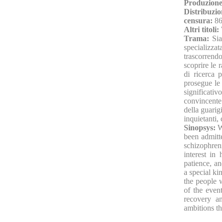
Produzione
Distribuzio
censura:
86
Altri titoli:
Trama:
Sia
specializzat
trascorrendo
scoprire le 
di ricerca 
prosegue le 
significativ
convincente 
della guarig
inquietanti, 
Sinopsys:
W
been admitte
schizophreni
interest in
patience, an
a special ki
the people w
of the even
recovery an
ambitions th