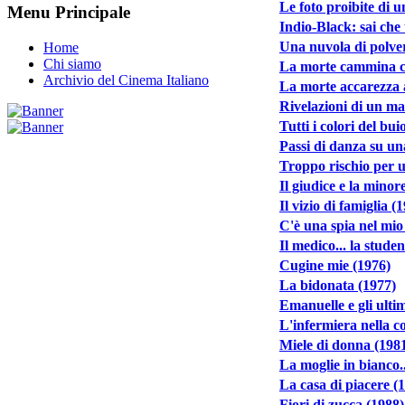
Le foto proibite di 
Menu Principale
Indio-Black: sai che t
Una nuvola di polver
Home
Chi siamo
La morte cammina con
Archivio del Cinema Italiano
La morte accarezza 
Rivelazioni di un ma
Tutti i colori del bui
Passi di danza su un
Troppo rischio per 
Il giudice e la mino
Il vizio di famiglia (
C'è una spia nel mio 
Il medico... la stude
Cugine mie (1976)
La bidonata (1977)
Emanuelle e gli ultim
L'infermiera nella co
Miele di donna (198
La moglie in bianco.
La casa di piacere (
Fiori di zucca (1988)