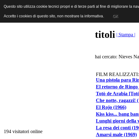
ANICA | Associazione Nazionale Industrie Cinematografiche Audiovi
Questo sito utilizza cookie tecnici propri e di terze parti al fine di migliorare la 
Questo sito utilizza cookie tecnici propri e di terze parti al fine di migliorare la 
Accetto i cookies di questo sito, non mostrare la informativa.
Accetto i cookies di questo sito, non mostrare la informativa.
OK
OK
titoli
| Stampa |
hai cercato: Nieves Na
FILM REALIZZATI:
Una pistola para Rin
El retorno de Ringo 
Totò de Arabia [Tot
Che notte, ragazzi! 
El Rojo (1966)
Kiss kiss... bang ban
Lunghi giorni della 
La resa dei conti (19
194 visitatori online
Amarsi male (1969)