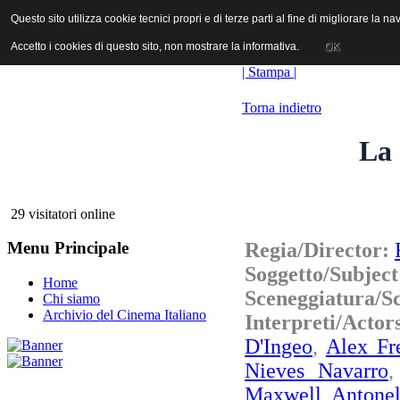
ANICA | Associazione Nazionale Industrie Cinematografiche Audiovi
Questo sito utilizza cookie tecnici propri e di terze parti al fine di migliorare la 
Questo sito utilizza cookie tecnici propri e di terze parti al fine di migliorare la 
Accetto i cookies di questo sito, non mostrare la informativa.
Accetto i cookies di questo sito, non mostrare la informativa.
OK
OK
| Stampa |
Torna indietro
La 
29 visitatori online
Regia/Director:
Menu Principale
Soggetto/Subjec
Home
Sceneggiatura/S
Chi siamo
Archivio del Cinema Italiano
Interpreti/Acto
D'Ingeo
,
Alex Fr
Nieves Navarro
Maxwell
,
Antonel