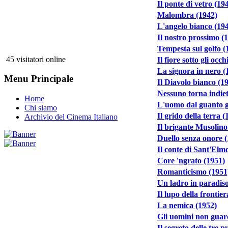
Il ponte di vetro (19
Malombra (1942)
L'angelo bianco (19
Il nostro prossimo (
Tempesta sul golfo (
45 visitatori online
Il fiore sotto gli occh
La signora in nero (
Menu Principale
Il Diavolo bianco (1
Nessuno torna indiet
Home
L'uomo dal guanto g
Chi siamo
Il grido della terra (
Archivio del Cinema Italiano
Il brigante Musolino
Duello senza onore 
Il conte di Sant'Elm
Core 'ngrato (1951)
Romanticismo (1951
Un ladro in paradiso
Il lupo della frontie
La nemica (1952)
Gli uomini non guard
Il segreto delle tre 