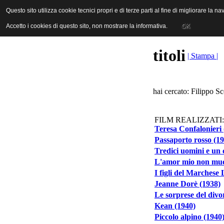
ANICA | Associazione Nazionale Industrie Cinematografiche Audiovi
Questo sito utilizza cookie tecnici propri e di terze parti al fine di migliorare la 
Questo sito utilizza cookie tecnici propri e di terze parti al fine di migliorare la 
Accetto i cookies di questo sito, non mostrare la informativa.
Accetto i cookies di questo sito, non mostrare la informativa.
OK
OK
titoli
| Stampa |
hai cercato: Filippo Sc
FILM REALIZZATI:
Teresa Confalonieri 
Passaporto rosso (1
Tredici uomini e un
L'amor mio non muor
I figli del Marchese
Jeanne Dorè (1938)
Le sorprese del divo
Kean (1940)
Piccolo alpino (1940