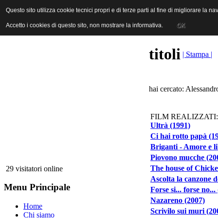
ANICA | Associazione Nazionale Industrie Cinematografiche Audiovi
Questo sito utilizza cookie tecnici propri e di terze parti al fine di migliorare la 
Questo sito utilizza cookie tecnici propri e di terze parti al fine di migliorare la 
Accetto i cookies di questo sito, non mostrare la informativa.
Accetto i cookies di questo sito, non mostrare la informativa.
OK
OK
titoli
| Stampa |
hai cercato: Alessandro
FILM REALIZZATI:
Ultrà (1991)
Ci hai rotto papà (1
Briganti - Amore e l
Piovono mucche (20
The house of Chicke
29 visitatori online
Ascolta la canzone d
Menu Principale
Forse si... forse no...
Nazareno (2007)
Home
Scrivilo sui muri (20
Chi siamo