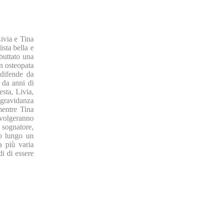
ivia e Tina
ista bella e
buttato una
n osteopata
 difende da
 da anni di
esta, Livia,
 gravidanza
mentre Tina
involgeranno
 sognatore,
to lungo un
a più varia
i di essere