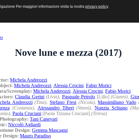
sive e Multimediali
navigazione Per maggiori informazioni visita la nostra
navigazione Per maggiori informazioni visita la nostra
privacy policy
privacy policy
.
.
ro
Nove lune e mezza (2017)
ctor:
Michela Andreozzi
ubject:
Michela Andreozzi
,
Alessia Crocini
,
Fabio Morici
ura/Screenplay:
Michela Andreozzi
,
Alessia Crocini
,
Fabio Morici
Actors:
Claudia Gerini
(Livia)
,
Pasquale Petrolo
[Lillo]
(Gianni)
,
Gior
chela Andreozzi
(Tina)
,
Stefano Fresi
(Nicola)
,
Massimiliano Vado
tenza
(Costanza)
,
Alessandro Tiberi
(Vanni)
,
Nunzia Schiano
(Ma
onio)
,
Paola Cruciani
[Paola Tiziana Cruciani]
(Teresa)
/Photography:
Tani Canevari
sic:
Niccolò Agliardi
ostume Design:
Gemma Mascagni
e Design:
Mauro Paradiso