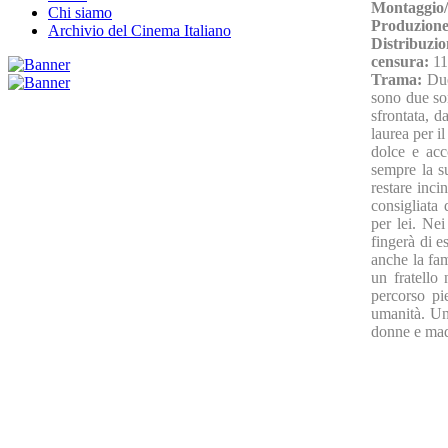
Montaggio/
Chi siamo
Produzione
Archivio del Cinema Italiano
Distribuzio
censura:
11
Trama:
Due
sono due sor
sfrontata, d
laurea per 
dolce e acc
sempre la s
restare inci
consigliata
per lei. Ne
fingerà di e
anche la fa
un fratello
percorso pi
umanità. Un 
donne e mad