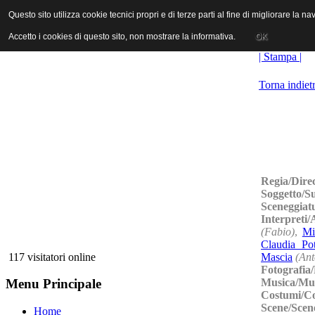
ANICA | Associazione Nazionale Industrie Cinematografiche Audiovi
Questo sito utilizza cookie tecnici propri e di terze parti al fine di migliorare la 
Questo sito utilizza cookie tecnici propri e di terze parti al fine di migliorare la 
Accetto i cookies di questo sito, non mostrare la informativa.
Accetto i cookies di questo sito, non mostrare la informativa.
OK
OK
| Stampa |
Torna indiet
Regia/Dire
Soggetto/S
Sceneggiat
Interpreti/
(Fabio)
,
Mi
Claudia Po
Mascia
(Ant
117 visitatori online
Fotografia
Musica/Mu
Menu Principale
Costumi/C
Scene/Scen
Home