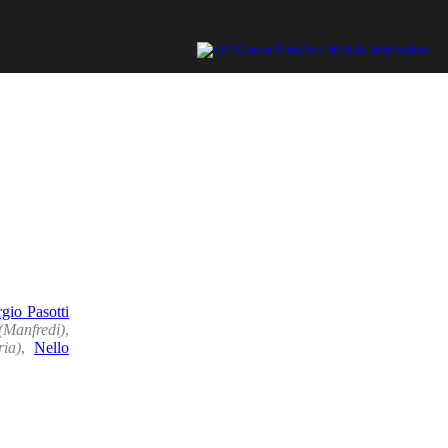
gio Pasotti
(Manfredi)
,
ria)
,
Nello