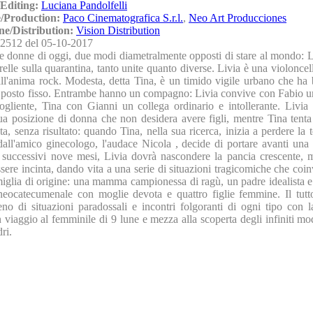
Editing:
Luciana Pandolfelli
/Production:
Paco Cinematografica S.r.l.
,
Neo Art Producciones
ne/Distribution:
Vision Distribution
2512 del 05-10-2017
 donne di oggi, due modi diametralmente opposti di stare al mondo: L
elle sulla quarantina, tanto unite quanto diverse. Livia è una violoncell
all'anima rock. Modesta, detta Tina, è un timido vigile urbano che ha 
il posto fisso. Entrambe hanno un compagno: Livia convive con Fabio u
ogliente, Tina con Gianni un collega ordinario e intollerante. Livia
ua posizione di donna che non desidera avere figli, mentre Tina tenta
nta, senza risultato: quando Tina, nella sua ricerca, inizia a perdere la t
 dall'amico ginecologo, l'audace Nicola , decide di portare avanti una
i successivi nove mesi, Livia dovrà nascondere la pancia crescente, 
ssere incinta, dando vita a una serie di situazioni tragicomiche che co
miglia di origine: una mamma campionessa di ragù, un padre idealista e
 neocatecumenale con moglie devota e quattro figlie femmine. Il tut
eno di situazioni paradossali e incontri folgoranti di ogni tipo con l
viaggio al femminile di 9 lune e mezza alla scoperta degli infiniti mod
ri.