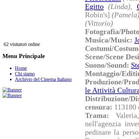
Egitto
(Linda)
,
Robin's]
(Pamela
(Vittorio)
Fotografia/Phot
Musica/Music:
J
62 visitatori online
Costumi/Costum
Scene/Scene Des
Menu Principale
Suono/Sound:
St
Home
Montaggio/Editi
Chi siamo
Archivio del Cinema Italiano
Produzione/Pro
le Attività Cultu
Distribuzione/Di
censura:
113180 
Trama:
Valeri
nell'agenzia inve
pedinare la pers