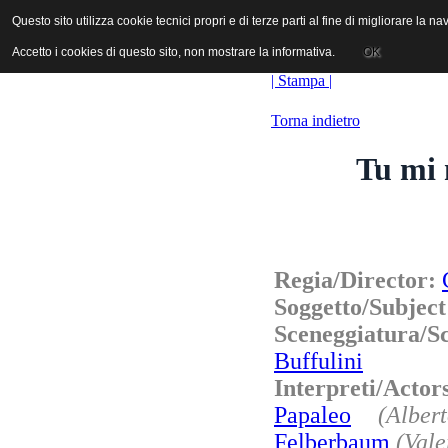
ANICA | Associazione Nazionale Industrie Cinematografiche Audiovi
Questo sito utilizza cookie tecnici propri e di terze parti al fine di migliorare la 
Questo sito utilizza cookie tecnici propri e di terze parti al fine di migliorare la 
Accetto i cookies di questo sito, non mostrare la informativa.
Accetto i cookies di questo sito, non mostrare la informativa.
OK
OK
| Stampa |
Torna indietro
Tu mi 
Regia/Director:
Soggetto/Subjec
Sceneggiatura/
Buffulini
Interpreti/Acto
Papaleo
(Albert
Felberbaum
(Vale