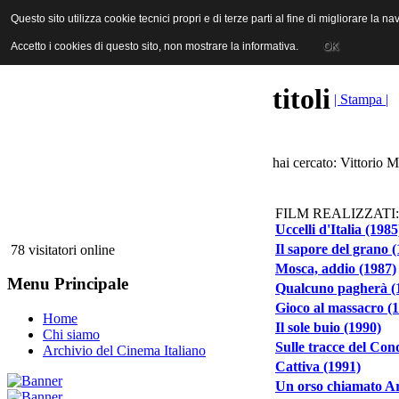
ANICA | Associazione Nazionale Industrie Cinematografiche Audiovi
Questo sito utilizza cookie tecnici propri e di terze parti al fine di migliorare la 
Questo sito utilizza cookie tecnici propri e di terze parti al fine di migliorare la 
Accetto i cookies di questo sito, non mostrare la informativa.
Accetto i cookies di questo sito, non mostrare la informativa.
OK
OK
titoli
| Stampa |
hai cercato: Vittorio M
FILM REALIZZATI:
Uccelli d'Italia (1985
Il sapore del grano 
78 visitatori online
Mosca, addio (1987)
Menu Principale
Qualcuno pagherà (
Gioco al massacro (
Home
Il sole buio (1990)
Chi siamo
Sulle tracce del Con
Archivio del Cinema Italiano
Cattiva (1991)
Un orso chiamato Ar