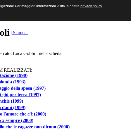
sive e Multimediali
navigazione Per maggiori informazioni visita la nostra
navigazione Per maggiori informazioni visita la nostra
privacy policy
privacy policy
.
.
toli
| Stampa |
ercato: Luca Gobbi - nella scheda
M REALIZZATI:
tazione (1990)
ionda (1993)
iaggio della sposa (1997)
i giù per terra (1997)
chie (1999)
rdami (1999)
o l'amore che c'è (2000)
 x sempre (2000)
lo che le ragazze non dicono (2000)