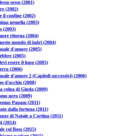
esso sesso (2001)
re (2002)
e il confine (2002)
ima gemella (2003)
o (2003)
ore ritorna (2004)
uesto mondo di ladri (2004)
uale d'amore (2005)
ebbre (2005)
evi essere il lupo (2005)
erra (2006)
ale d'amore 2 (Capitoli successivi) (2006)
o d'occhio (2008)
a colpa di Giuda (2009)
omo nero (2009)
emus Papam (2011)
ato dalla fortuna (2011)
nze di Natale a Cortina (2011)
4 (2014)
le col Boss (2015)
biamo parlare (2015)