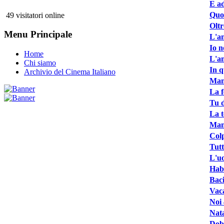
E ad
Quo
49 visitatori online
Oltr
Menu Principale
L'an
Io n
Home
L'am
Chi siamo
In q
Archivio del Cinema Italiano
Man
La f
Tu d
La t
Manu
Colp
Tutt
L'u
Hab
Baci
Vaca
Noi 
Nata
Dob