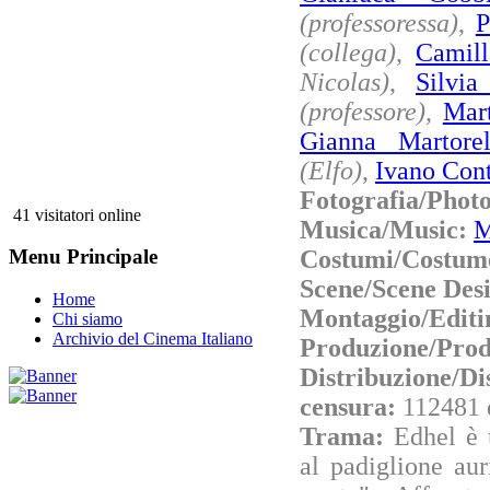
(professoressa)
,
P
(collega)
,
Camill
Nicolas)
,
Silvia
(professore)
,
Mart
Gianna Martorel
(Elfo)
,
Ivano Con
Fotografia/Phot
41 visitatori online
Musica/Music:
M
Costumi/Costum
Menu Principale
Scene/Scene Des
Home
Montaggio/Editi
Chi siamo
Archivio del Cinema Italiano
Produzione/Prod
Distribuzione/Di
censura:
112481 
Trama:
Edhel è
al padiglione aur