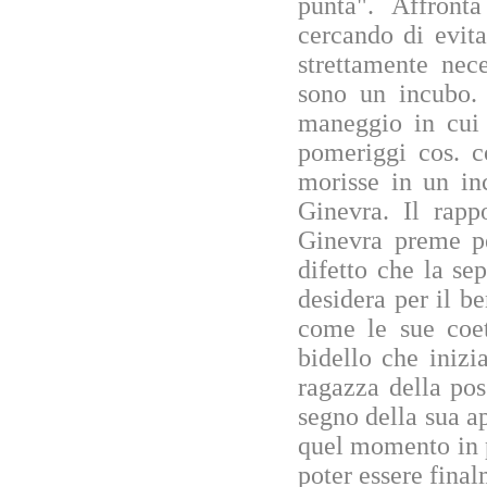
punta". Affront
cercando di evit
strettamente nec
sono un incubo. 
maneggio in cui C
pomeriggi cos. 
morisse in un in
Ginevra. Il rappo
Ginevra preme pe
difetto che la s
desidera per il be
come le sue coet
bidello che iniz
ragazza della pos
segno della sua ap
quel momento in p
poter essere final