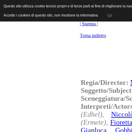
ANICA | Associazione Nazionale Industrie Cinematografiche Audiovi
Questo sito utilizza cookie tecnici propri e di terze parti al fine di migliorare la 
Questo sito utilizza cookie tecnici propri e di terze parti al fine di migliorare la 
Accetto i cookies di questo sito, non mostrare la informativa.
Accetto i cookies di questo sito, non mostrare la informativa.
OK
OK
| Stampa |
Torna indietro
Regia/Director:
Soggetto/Subjec
Sceneggiatura/S
Interpreti/Acto
(Edhel)
,
Nicco
(Ermete)
,
Fiorett
Gianluca Gobb