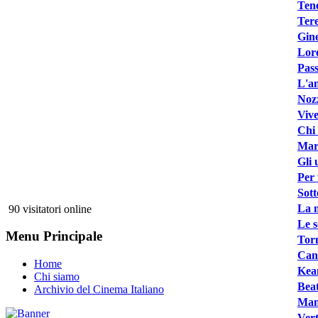
Ten
Tere
Gine
Lore
Pass
L'an
Noz
Vive
Chi 
Marc
Gli 
Per 
Sott
La m
90 visitatori online
Le s
Menu Principale
Torn
Cant
Home
Kea
Chi siamo
Beat
Archivio del Cinema Italiano
Mam
Vert