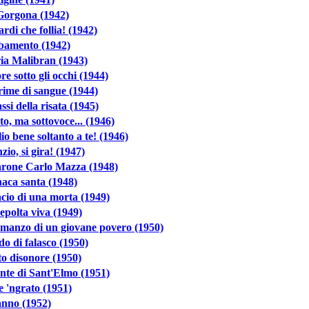
Gorgona (1942)
ardi che follia! (1942)
bamento (1942)
ia Malibran (1943)
iore sotto gli occhi (1944)
ime di sangue (1944)
assi della risata (1945)
o, ma sottovoce... (1946)
io bene soltanto a te! (1946)
nzio, si gira! (1947)
arone Carlo Mazza (1948)
aca santa (1948)
acio di una morta (1949)
epolta viva (1949)
omanzo di un giovane povero (1950)
ido di falasco (1950)
o disonore (1950)
onte di Sant'Elmo (1951)
 'ngrato (1951)
anno (1952)