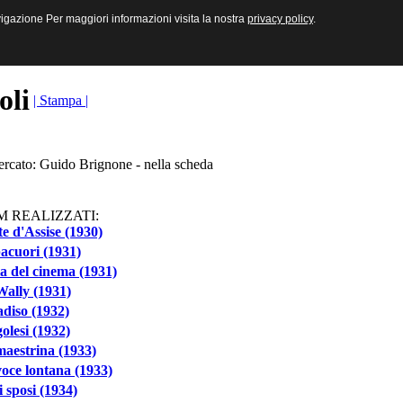
sive e Multimediali
navigazione Per maggiori informazioni visita la nostra
navigazione Per maggiori informazioni visita la nostra
privacy policy
privacy policy
.
.
toli
| Stampa |
cercato: Guido Brignone - nella scheda
M REALIZZATI:
e d'Assise (1930)
acuori (1931)
la del cinema (1931)
ally (1931)
diso (1932)
olesi (1932)
aestrina (1933)
oce lontana (1933)
 sposi (1934)