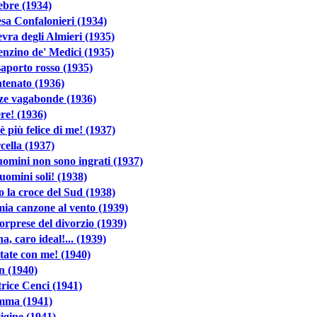
ebre (1934)
sa Confalonieri (1934)
vra degli Almieri (1935)
nzino de' Medici (1935)
aporto rosso (1935)
tenato (1936)
ze vagabonde (1936)
re! (1936)
è più felice di me! (1937)
ella (1937)
uomini non sono ingrati (1937)
uomini soli! (1938)
o la croce del Sud (1938)
ia canzone al vento (1939)
orprese del divorzio (1939)
a, caro ideal!... (1939)
ate con me! (1940)
n (1940)
rice Cenci (1941)
ma (1941)
igine (1941)