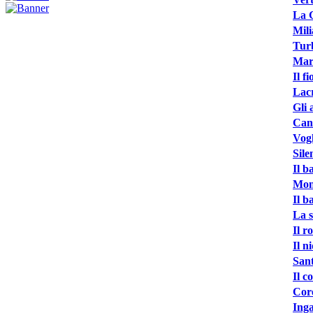
La 
Mili
Tur
Mar
Il f
Lacr
Gli 
Cant
Vogl
Sile
Il b
Mon
Il b
La s
Il r
Il n
Sant
Il c
Core
Ing