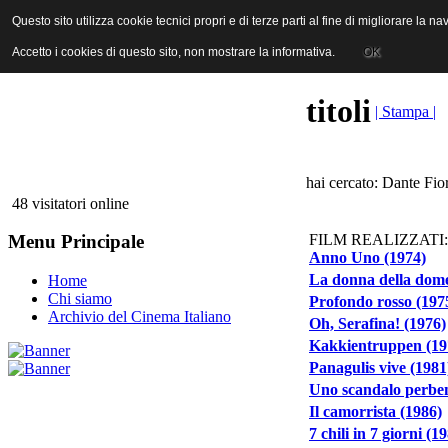
ANICA | Associazione Nazionale Industrie Cinematografiche Audiovi
Questo sito utilizza cookie tecnici propri e di terze parti al fine di migliorare la 
Questo sito utilizza cookie tecnici propri e di terze parti al fine di migliorare la 
Accetto i cookies di questo sito, non mostrare la informativa.
Accetto i cookies di questo sito, non mostrare la informativa.
OK
OK
titoli
| Stampa |
hai cercato: Dante Fior
48 visitatori online
FILM REALIZZATI:
Menu Principale
Anno Uno (1974)
La donna della dome
Home
Chi siamo
Profondo rosso (197
Archivio del Cinema Italiano
Oh, Serafina! (1976)
Kakkientruppen (19
Panagulis vive (1981
Uno scandalo perben
Il camorrista (1986)
7 chili in 7 giorni (1