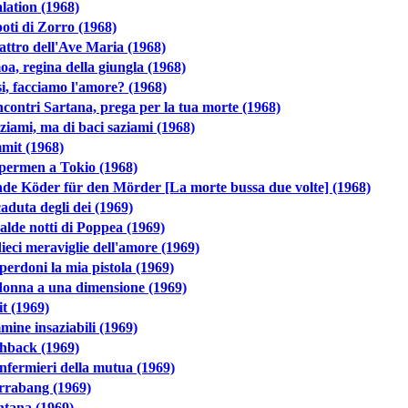
lation (1968)
poti di Zorro (1968)
attro dell'Ave Maria (1968)
a, regina della giungla (1968)
i, facciamo l'amore? (1968)
ncontri Sartana, prega per la tua morte (1968)
ziami, ma di baci saziami (1968)
mit (1968)
permen a Tokio (1968)
de Köder für den Mörder [La morte bussa due volte] (1968)
aduta degli dei (1969)
alde notti di Poppea (1969)
ieci meraviglie dell'amore (1969)
perdoni la mia pistola (1969)
donna a una dimensione (1969)
it (1969)
ine insaziabili (1969)
hback (1969)
infermieri della mutua (1969)
rrabang (1969)
ntana (1969)