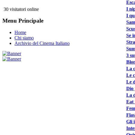
Esca
I ni
30 visitatori online
I qu
Menu Principale
Samo
Scus
Home
Se i
Chi siamo
Stra
Archivio del Cinema Italiano
Sum
3 su
Blon
La c
Le c
Le d
Dio 
La 
Eat 
Femm
Flas
Gli 
Inte
Qui