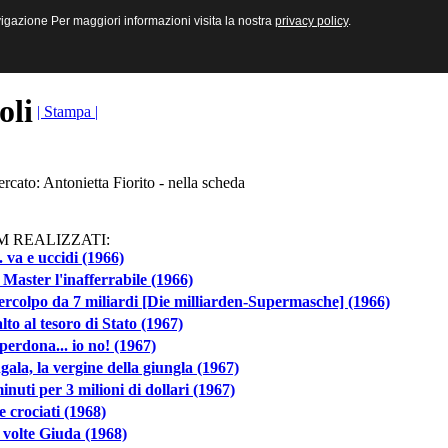
sive e Multimediali
navigazione Per maggiori informazioni visita la nostra
navigazione Per maggiori informazioni visita la nostra
privacy policy
privacy policy
.
.
toli
| Stampa |
ercato: Antonietta Fiorito - nella scheda
M REALIZZATI:
 va e uccidi (1966)
Master l'inafferrabile (1966)
rcolpo da 7 miliardi [Die milliarden-Supermasche] (1966)
lto al tesoro di Stato (1967)
perdona... io no! (1967)
ala, la vergine della giungla (1967)
inuti per 3 milioni di dollari (1967)
e crociati (1968)
volte Giuda (1968)