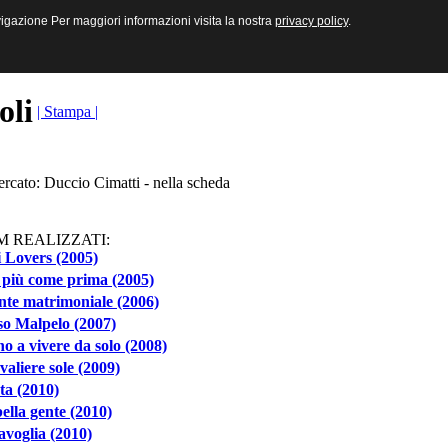
sive e Multimediali
navigazione Per maggiori informazioni visita la nostra
navigazione Per maggiori informazioni visita la nostra
privacy policy
privacy policy
.
.
toli
| Stampa |
ercato: Duccio Cimatti - nella scheda
M REALIZZATI:
 Lovers (2005)
 più come prima (2005)
te matrimoniale (2006)
o Malpelo (2007)
o a vivere da solo (2008)
avaliere sole (2009)
ta (2010)
ella gente (2010)
voglia (2010)