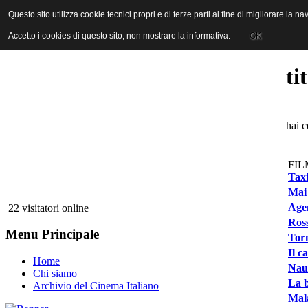
ANICA | Associazione Nazionale Industrie Cinematografiche Audiovi
Questo sito utilizza cookie tecnici propri e di terze parti al fine di migliorare la 
Questo sito utilizza cookie tecnici propri e di terze parti al fine di migliorare la 
Accetto i cookies di questo sito, non mostrare la informativa.
Accetto i cookies di questo sito, non mostrare la informativa.
OK
OK
ti
hai c
FIL
Taxi
Mai
Agen
22 visitatori online
Ross
Menu Principale
Torn
Il c
Home
Nau
Chi siamo
La b
Archivio del Cinema Italiano
Mala