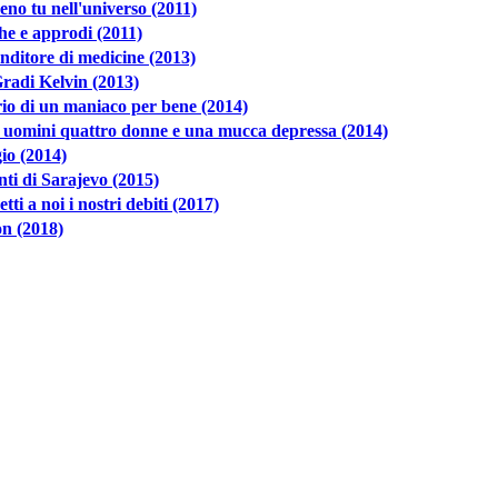
no tu nell'universo (2011)
e e approdi (2011)
enditore di medicine (2013)
radi Kelvin (2013)
io di un maniaco per bene (2014)
 uomini quattro donne e una mucca depressa (2014)
io (2014)
nti di Sarajevo (2015)
tti a noi i nostri debiti (2017)
n (2018)