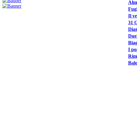
Alme
Fugh
Il v
31 G
Diar
Due
Biag
I po
Rime
Balo