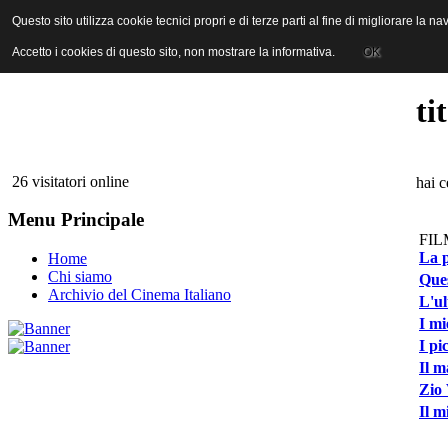
ANICA | Associazione Nazionale Industrie Cinematografiche Audiovi
Questo sito utilizza cookie tecnici propri e di terze parti al fine di migliorare la 
Questo sito utilizza cookie tecnici propri e di terze parti al fine di migliorare la 
Accetto i cookies di questo sito, non mostrare la informativa.
Accetto i cookies di questo sito, non mostrare la informativa.
OK
OK
ti
26 visitatori online
hai c
Menu Principale
FIL
La p
Home
Chi siamo
Ques
Archivio del Cinema Italiano
L'u
I mi
I pi
Il m
Zio 
Il m