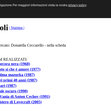
sive e Multimediali
navigazione Per maggiori informazioni visita la nostra
navigazione Per maggiori informazioni visita la nostra
privacy policy
privacy policy
.
.
toli
| Stampa |
ercato: Donatella Ceccarello - nella scheda
M REALIZZATI:
ecora nera (1968)
to sí che è amore (1977)
ltima mazurka (1987)
ei primi 40 anni (1987)
cari (1987)
ale oscuro (1990)
Vania di Anton Cechov (1991)
istero di Lovecraft (2005)