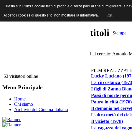
ANICA | Associazione Nazionale Industrie Cinematografiche Audiovi
Questo sito utilizza cookie tecnici propri e di terze parti al fine di migliorare la 
Questo sito utilizza cookie tecnici propri e di terze parti al fine di migliorare la 
Accetto i cookies di questo sito, non mostrare la informativa.
Accetto i cookies di questo sito, non mostrare la informativa.
OK
OK
titoli
| Stampa |
hai cercato: Antonio 
FILM REALIZZATI:
Lucky Luciano (197
53 visitatori online
La circostanza (1973
Menu Principale
I figli di Zanna Bian
Passi di morte perdu
Home
Paura in città (1976)
Chi siamo
Il demonio nel cervel
Archivio del Cinema Italiano
L'altra metà del ciel
Il vizietto (1978)
La ragazza del vagon