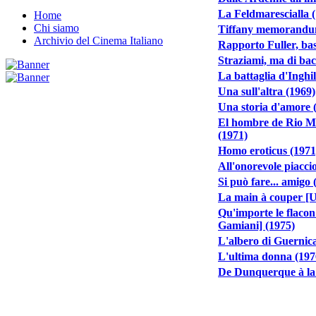
La Feldmarescialla 
Home
Chi siamo
Tiffany memorandu
Archivio del Cinema Italiano
Rapporto Fuller, ba
Straziami, ma di bac
La battaglia d'Inghi
Una sull'altra (1969)
Una storia d'amore 
El hombre de Rio Mal
(1971)
Homo eroticus (1971
All'onorevole piacci
Si può fare... amigo 
La main à couper [U
Qu'importe le flacon 
Gamiani] (1975)
L'albero di Guernic
L'ultima donna (197
De Dunquerque à la 