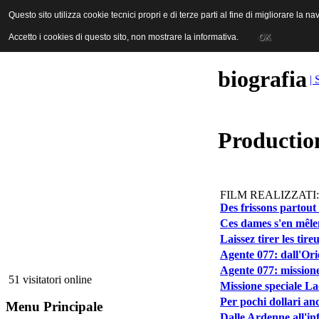
ANICA | Associazione Nazionale Industrie Cinematografiche Audiovi
Questo sito utilizza cookie tecnici propri e di terze parti al fine di migliorare la 
Questo sito utilizza cookie tecnici propri e di terze parti al fine di migliorare la 
Accetto i cookies di questo sito, non mostrare la informativa.
Accetto i cookies di questo sito, non mostrare la informativa.
OK
OK
biografia
| 
Production
FILM REALIZZATI:
Des frissons partout 
Ces dames s'en mêlen
Laissez tirer les tire
Agente 077: dall'Ori
Agente 077: mission
51 visitatori online
Missione speciale L
Per pochi dollari an
Menu Principale
Dalle Ardenne all'in