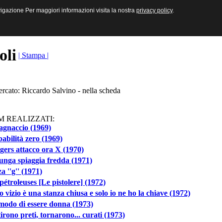
sive e Multimediali
navigazione Per maggiori informazioni visita la nostra
navigazione Per maggiori informazioni visita la nostra
privacy policy
privacy policy
.
.
toli
| Stampa |
ercato: Riccardo Salvino - nella scheda
M REALIZZATI:
agnaccio (1969)
abilità zero (1969)
ers attacco ora X (1970)
unga spiaggia fredda (1971)
a ''g'' (1971)
pétroleuses [Le pistolere] (1972)
uo vizio è una stanza chiusa e solo io ne ho la chiave (1972)
odo di essere donna (1973)
irono preti, tornarono... curati (1973)