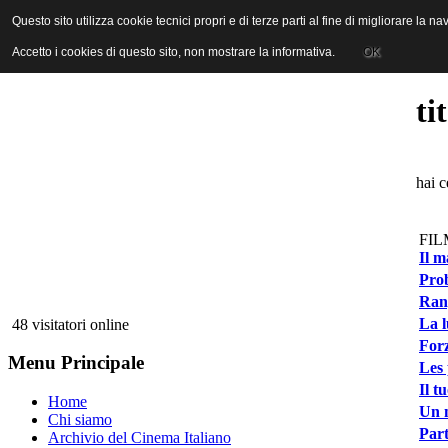
ANICA | Associazione Nazionale Industrie Cinematografiche Audiovi
Questo sito utilizza cookie tecnici propri e di terze parti al fine di migliorare la 
Questo sito utilizza cookie tecnici propri e di terze parti al fine di migliorare la 
Accetto i cookies di questo sito, non mostrare la informativa.
Accetto i cookies di questo sito, non mostrare la informativa.
OK
OK
ti
hai c
FIL
Il m
Prob
Rang
La l
48 visitatori online
Forz
Menu Principale
Les 
Il t
Home
Un m
Chi siamo
Part
Archivio del Cinema Italiano