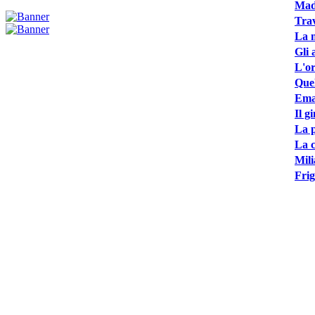
Made
Trav
La m
Gli 
L'or
Quel
Ema
Il g
La p
La c
Mili
Frig