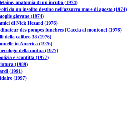
laine, anatomia di un incubo (1974)
olti da un insolito destino nell'azzurro mare di agosto (1974)
oglie giovane (1974)
amici di Nick Hezard (1976)
dinateur des pompes funebres [Caccia al montone] (1976)
li della calibro 38 (1976)
nuelle in America (1976)
inecologo della mutua (1977)
olizia è sconfitta (1977)
intura (1989)
ardi (1991)
idaire (1997)